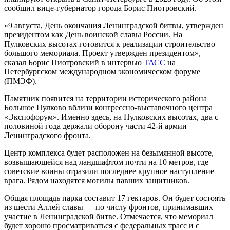
сообщил вице-губернатор города Борис Пиотровский.
«9 августа, День окончания Ленинградской битвы, утвержден
президентом как День воинской славы России. На
Пулковских высотах готовится к реализации строительство
большого мемориала. Проект утвержден президентом», —
сказал Борис Пиотровский в интервью
ТАСС
на
Петербургском международном экономическом форуме
(ПМЭФ).
Памятник появится на территории исторического района
Большое Пулково вблизи конгрессно-выставочного центра
«Экспофорум». Именно здесь, на Пулковских высотах, два с
половиной года держали оборону части 42-й армии
Ленинградского фронта.
Центр комплекса будет расположен на безымянной высоте,
возвышающейся над ландшафтом почти на 10 метров, где
советские воины отразили последнее крупное наступление
врага. Рядом находятся могилы павших защитников.
Общая площадь парка составит 17 гектаров. Он будет состоять
из шести Аллей славы — по числу фронтов, принимавших
участие в Ленинградской битве. Отмечается, что мемориал
будет хорошо просматриваться с федеральных трасс и с