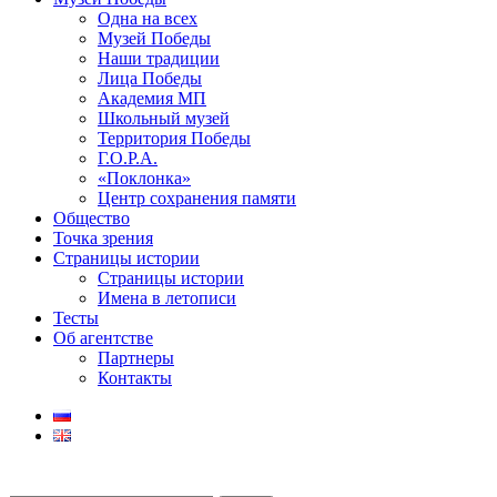
Одна на всех
Музей Победы
Наши традиции
Лица Победы
Академия МП
Школьный музей
Территория Победы
Г.О.Р.А.
«Поклонка»
Центр сохранения памяти
Общество
Точка зрения
Страницы истории
Страницы истории
Имена в летописи
Тесты
Об агентстве
Партнеры
Контакты