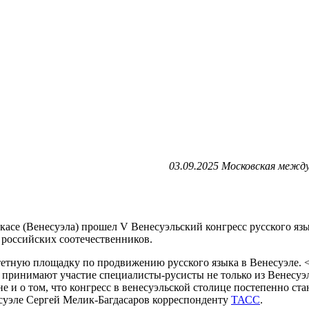
03.09.2025 Московская межд
касе (Венесуэла) прошел V Венесуэльский конгресс русского яз
 российских соотечественников.
итетную площадку по продвижению русского языка в Венесуэле. 
е принимают участие специалисты-русисты не только из Венесуэ
оне и о том, что конгресс в венесуэльской столице постепенно 
есуэле Сергей Мелик-Багдасаров корреспонденту
ТАСС
.