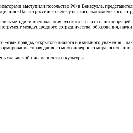
низаторами выступили посольство РФ в Венесуэле, представител
оциация «Палата российско-венесуэльского экономического сотр
дались методики преподавания русского языка испаноговорящей 
 инструмент международного сотрудничества, образования, наук
это «язык правды, открытого диалога и взаимного уважения», д
ормирования справедливого многополярного мира, основанного
нь славянской письменности и культуры.