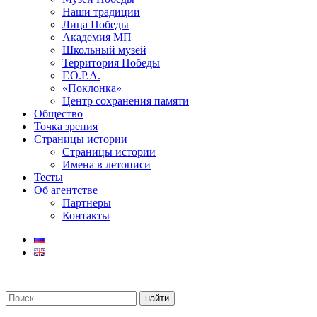
Наши традиции
Лица Победы
Академия МП
Школьный музей
Территория Победы
Г.О.Р.А.
«Поклонка»
Центр сохранения памяти
Общество
Точка зрения
Страницы истории
Страницы истории
Имена в летописи
Тесты
Об агентстве
Партнеры
Контакты