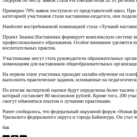
Лидером по числу заявок стала Ростовская область: от региона
Примерно 70% заявок поступило от представителей школ. При 
категорией участников стали наставники-педагоги, они подали 
Наиболее востребованной номинацией стала «Лучший наставник
Проект Знание.Наставники формирует комплексную систему вы
профессионального образования. Особое внимание уделяется
воспитательных практик.
Участниками могут стать руководители образовательных орган
номинациям для наставников общеобразовательных организаци
На первом этапе участники проходят онлайн-обучение на плат
выполнить практические задания, основанные на педагогическ
По итогам экспертной оценки будут определены более тысячи 
который составляет 80 миллионов рублей. Кроме того, 200 уча
смогут обменяться опытом и лучшими практиками.
Ранее сообщалось, что федеральный окружной форум «Новая 
Уральского федерального округа и города Байконура. Он стал ч
#ак