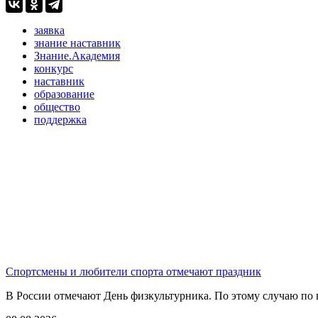
заявка
знание наставник
Знание.Академия
конкурс
наставник
образование
общество
поддержка
Спортсмены и любители спорта отмечают праздник
В России отмечают День физкультурника. По этому случаю по в