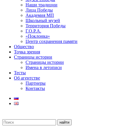
Наши традиции
Лица Победы
Академия МП
Школьный музей
Территория Победы
Г.О.Р.А.
«Поклонка»
Центр сохранения памяти
Общество
Точка зрения
Страницы истории
Страницы истории
Имена в летописи
Тесты
Об агентстве
Партнеры
Контакты