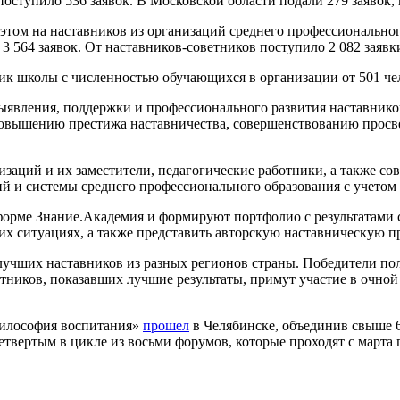
 поступило 536 заявок. В Московской области подали 279 заявок,
этом на наставников из организаций среднего профессиональног
3 564 заявок. От наставников-советников поступило 2 082 заявк
 школы с численностью обучающихся в организации от 501 чело
явления, поддержки и профессионального развития наставников
 повышению престижа наставничества, совершенствованию прос
изаций и их заместители, педагогические работники, а также с
й и системы среднего профессионального образования с учетом
форме Знание.Академия и формируют портфолио с результатами с
их ситуациях, а также представить авторскую наставническую п
лучших наставников из разных регионов страны. Победители пол
стников, показавших лучшие результаты, примут участие в очно
философия воспитания»
прошел
в Челябинске, объединив свыше 6
етвертым в цикле из восьми форумов, которые проходят с марта п