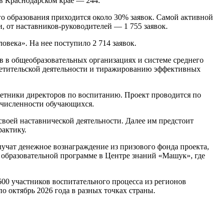
 в Краснодарском крае — 244.
о образования приходится около 30% заявок. Самой активной
и, от наставников-руководителей — 1 755 заявок.
века». На нее поступило 2 714 заявок.
 в общеобразовательных организациях и системе среднего
ветительской деятельности и тиражированию эффективных
оветники директоров по воспитанию. Проект проводится по
 численности обучающихся.
воей наставнической деятельности. Далее им предстоит
рактику.
учат денежное вознаграждение из призового фонда проекта,
й образовательной программе в Центре знаний «Машук», где
00 участников воспитательного процесса из регионов
о октябрь 2026 года в разных точках страны.