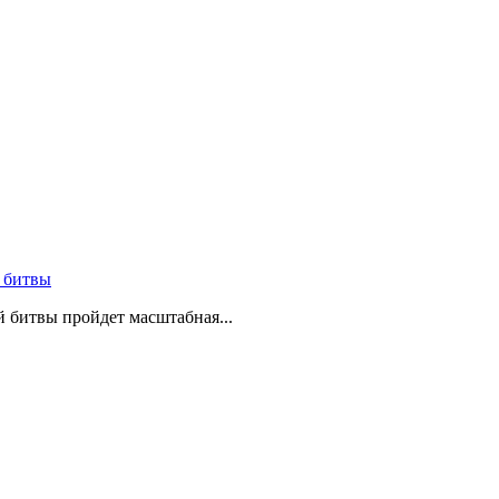
 битвы
й битвы пройдет масштабная...