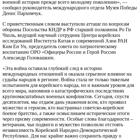
военной истории прежде всего молодому поколению», —
сообщил руководитель международного отдела Музея Победы
Денис Пархомчук.
С приветственным словом выступили атташе по вопросам
обороны Посольства КНДР в РФ старший полковник Ро Ги
Чхоль, ведущий научный сотрудник Центра корейских
исследований Института Китая и современной Азии РАН
Ким Ен Ун, председатель совета по патриотическому
воспитанию ОРО «Офицеры России и Герой России
Александр Головашкин.
«Эта война оставила глубокий след в истории
международных отношений и оказала серьезное влияние на
судьбы народов в регионе. Война стала не только тяжелым
испытанием для корейского народа, но и важным уроком для
всего мира, напомнив о катастрофических последствиях
крупномасштабных военных конфликтов. Сегодня, спустя
десятилетия, мы отдаем дань уважения всем, кто проявил
мужество и героизм, кто выстраивал советско-корейское
боевое братство, а также осмысливаем исторические итоги
через призму современности. Особые слова благодарности –
ветеранам, чьи подвиги и мужество позволили отстоять
независимость Корейской Народно-Демократической
Республики. Для нас крайне важно сохранить правду о