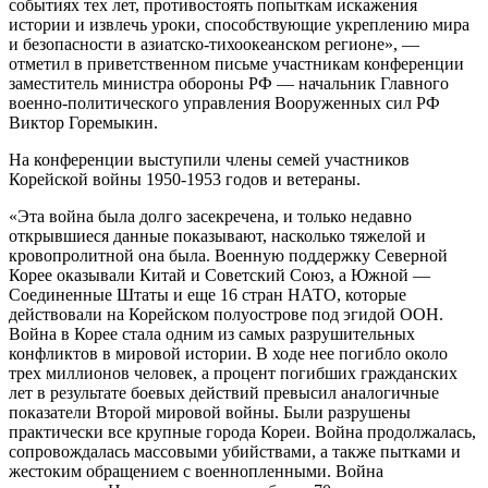
событиях тех лет, противостоять попыткам искажения
истории и извлечь уроки, способствующие укреплению мира
и безопасности в азиатско-тихоокеанском регионе», —
отметил в приветственном письме участникам конференции
заместитель министра обороны РФ — начальник Главного
военно-политического управления Вооруженных сил РФ
Виктор Горемыкин.
На конференции выступили члены семей участников
Корейской войны 1950-1953 годов и ветераны.
«Эта война была долго засекречена, и только недавно
открывшиеся данные показывают, насколько тяжелой и
кровопролитной она была. Военную поддержку Северной
Корее оказывали Китай и Советский Союз, а Южной —
Соединенные Штаты и еще 16 стран НАТО, которые
действовали на Корейском полуострове под эгидой ООН.
Война в Корее стала одним из самых разрушительных
конфликтов в мировой истории. В ходе нее погибло около
трех миллионов человек, а процент погибших гражданских
лет в результате боевых действий превысил аналогичные
показатели Второй мировой войны. Были разрушены
практически все крупные города Кореи. Война продолжалась,
сопровождалась массовыми убийствами, а также пытками и
жестоким обращением с военнопленными. Война