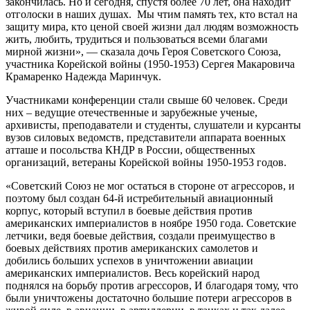
закончилась. Но и сегодня, спустя более 70 лет, она находит
отголоски в наших душах. Мы чтим память тех, кто встал на
защиту мира, кто ценой своей жизни дал людям возможность
жить, любить, трудиться и пользоваться всеми благами
мирной жизни», — сказала дочь Героя Советского Союза,
участника Корейской войны (1950-1953) Сергея Макаровича
Крамаренко Надежда Маринчук.
Участниками конференции стали свыше 60 человек. Среди
них – ведущие отечественные и зарубежные ученые,
архивисты, преподаватели и студенты, слушатели и курсанты
вузов силовых ведомств, представители аппарата военных
атташе и посольства КНДР в России, общественных
организаций, ветераны Корейской войны 1950-1953 годов.
«Советский Союз не мог остаться в стороне от агрессоров, и
поэтому был создан 64-й истребительный авиационный
корпус, который вступил в боевые действия против
американских империалистов в ноябре 1950 года. Советские
летчики, ведя боевые действия, создали преимущество в
боевых действиях против американских самолетов и
добились больших успехов в уничтожении авиации
американских империалистов. Весь корейский народ
поднялся на борьбу против агрессоров, И благодаря тому, что
были уничтожены достаточно большие потери агрессоров в