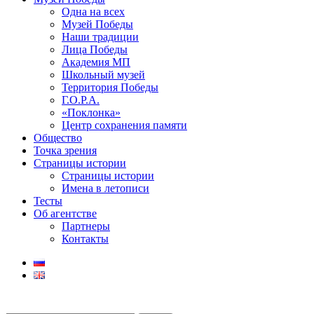
Одна на всех
Музей Победы
Наши традиции
Лица Победы
Академия МП
Школьный музей
Территория Победы
Г.О.Р.А.
«Поклонка»
Центр сохранения памяти
Общество
Точка зрения
Страницы истории
Страницы истории
Имена в летописи
Тесты
Об агентстве
Партнеры
Контакты