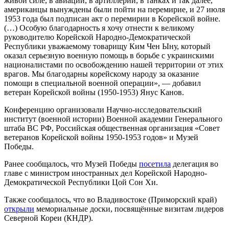
живой силе, в авиации, в артиллерии, в танках и так далее,
американцы вынуждены были пойти на перемирие, и 27 июля
1953 года был подписан акт о перемирии в Корейской войне.
(…) Особую благодарность я хочу отнести к великому
руководителю Корейской Народно-Демократической
Республики уважаемому товарищу Ким Чен Ыну, который
оказал серьезную военную помощь в борьбе с украинскими
националистами по освобождению нашей территории от этих
врагов. Мы благодарны корейскому народу за оказание
помощи в специальной военной операции», — добавил
ветеран Корейской войны (1950-1953) Янус Канов.
Конференцию организовали Научно-исследовательский
институт (военной истории) Военной академии Генерального
штаба ВС РФ, Российская общественная организация «Совет
ветеранов Корейской войны 1950-1953 годов» и Музей
Победы.
Ранее сообщалось, что Музей Победы
посетила
делегация во
главе с министром иностранных дел Корейской Народно-
Демократической Республики Цой Сон Хи.
Также сообщалось, что во Владивостоке (Приморский край)
открыли
мемориальные доски, посвящённые визитам лидеров
Северной Кореи (КНДР).