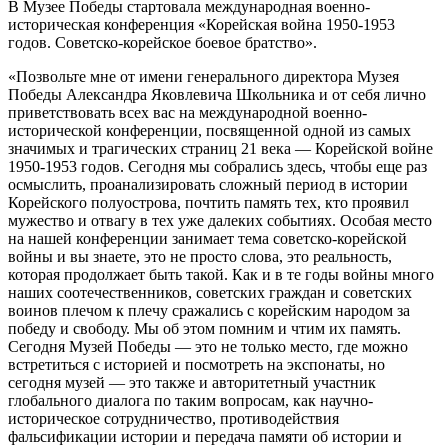
В Музее Победы стартовала международная военно-
историческая конференция «Корейская война 1950-1953
годов. Советско-корейское боевое братство».
«Позвольте мне от имени генерального директора Музея
Победы Александра Яковлевича Школьника и от себя лично
приветствовать всех вас на международной военно-
исторической конференции, посвященной одной из самых
значимых и трагических страниц 21 века — Корейской войне
1950-1953 годов. Сегодня мы собрались здесь, чтобы еще раз
осмыслить, проанализировать сложный период в истории
Корейского полуострова, почтить память тех, кто проявил
мужество и отвагу в тех уже далеких событиях. Особая место
на нашей конференции занимает тема советско-корейской
войны и вы знаете, это не просто слова, это реальность,
которая продолжает быть такой. Как и в те годы войны много
наших соотечественников, советских граждан и советских
воинов плечом к плечу сражались с корейским народом за
победу и свободу. Мы об этом помним и чтим их память.
Сегодня Музей Победы — это не только место, где можно
встретиться с историей и посмотреть на экспонаты, но
сегодня музей — это также и авторитетный участник
глобального диалога по таким вопросам, как научно-
историческое сотрудничество, противодействия
фальсификации истории и передача памяти об истории и