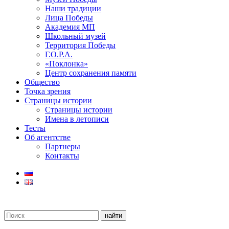
Наши традиции
Лица Победы
Академия МП
Школьный музей
Территория Победы
Г.О.Р.А.
«Поклонка»
Центр сохранения памяти
Общество
Точка зрения
Страницы истории
Страницы истории
Имена в летописи
Тесты
Об агентстве
Партнеры
Контакты