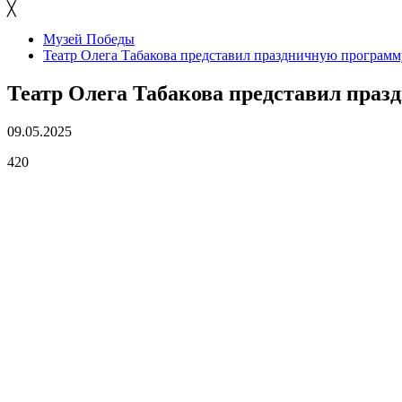
╳
Музей Победы
Театр Олега Табакова представил праздничную программ
Театр Олега Табакова представил пра
09.05.2025
420