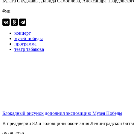
Булата Окуджавы, Давида Самойлова, Александра Твардовског
#мп
концерт
музей победы
программа
театр табакова
Блокадный рисунок дополнил экспозицию Музея Победы
В преддверии 82-й годовщины окончания Ленинградской битвы,
06.08.2026