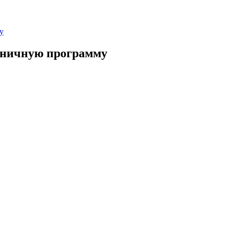
у
здничную программу