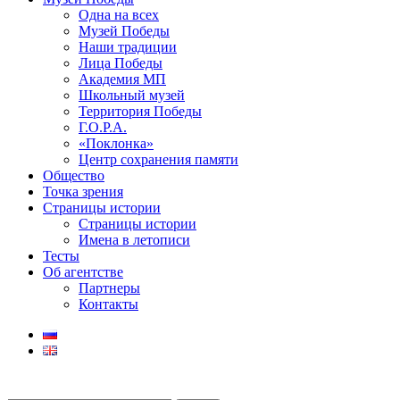
Одна на всех
Музей Победы
Наши традиции
Лица Победы
Академия МП
Школьный музей
Территория Победы
Г.О.Р.А.
«Поклонка»
Центр сохранения памяти
Общество
Точка зрения
Страницы истории
Страницы истории
Имена в летописи
Тесты
Об агентстве
Партнеры
Контакты