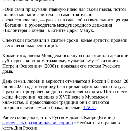
«Они сами придумали главную идею для своей пьесы, потом
полностью написали текст и самостоятельно
срежиссировали», — рассказал глава образовательного центра
«Ботаник» и руководитель международного движения
«Волонтеры Победы» в Египте Дарья Мацук.
Спектакли поставили в сжатые сроки, юные артисты провели
всего несколько репетиций.
Кроме того, члены Молодежного клуба подготовили арабские
субтитры к короткометражному мультфильму «Сказание о
Петре и Февронии» (2008) и показали его гостям Русского
дома.
День семьи, любви и верности отмечается в России 8 июля. 28
июня 2022 года празднику был придан официальный статус.
Праздник приурочен ко дню памяти святых князя Петра и его
жены Февронии, живших в XVIII веке в Муромском
княжестве. В православной традиции они считаются
покровителями семьи и брака, передает
ТАСС
.
Ранее сообщалось, что в Русском доме в Каире (Египет)
состоялась праздничная викторина
«Необъятная страна» в
честь Дня России.