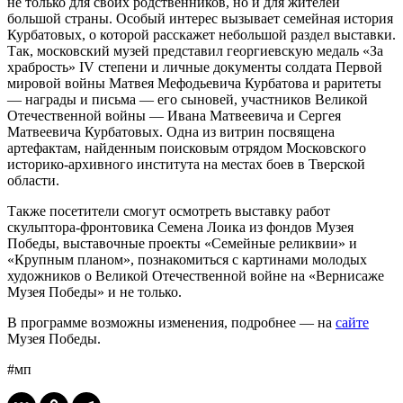
не только для своих родственников, но и для жителей
большой страны. Особый интерес вызывает семейная история
Курбатовых, о которой расскажет небольшой раздел выставки.
Так, московский музей представил георгиевскую медаль «За
храбрость» IV степени и личные документы солдата Первой
мировой войны Матвея Мефодьевича Курбатова и раритеты
— награды и письма — его сыновей, участников Великой
Отечественной войны — Ивана Матвеевича и Сергея
Матвеевича Курбатовых. Одна из витрин посвящена
артефактам, найденным поисковым отрядом Московского
историко-архивного института на местах боев в Тверской
области.
Также посетители смогут осмотреть выставку работ
скульптора-фронтовика Семена Лоика из фондов Музея
Победы, выставочные проекты «Семейные реликвии» и
«Крупным планом», познакомиться с картинами молодых
художников о Великой Отечественной войне на «Вернисаже
Музея Победы» и не только.
В программе возможны изменения, подробнее — на
сайте
Музея Победы.
#мп