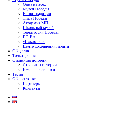
Одна на всех
Музей Победы
Наши традиции
Лица Победы
Академия МП
Школьный музей
Территория Победы
Г.О.Р.А.
«Поклонка»
Центр сохранения памяти
Общество
Точка зрения
Страницы истории
Страницы истории
Имена в летописи
Тесты
Об агентстве
Партнеры
Контакты