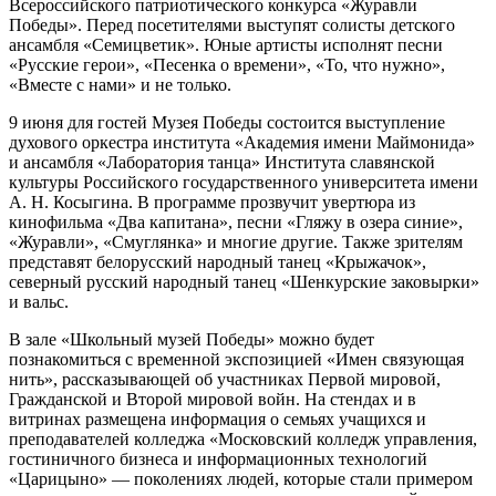
Всероссийского патриотического конкурса «Журавли
Победы». Перед посетителями выступят солисты детского
ансамбля «Семицветик». Юные артисты исполнят песни
«Русские герои», «Песенка о времени», «То, что нужно»,
«Вместе с нами» и не только.
9 июня для гостей Музея Победы состоится выступление
духового оркестра института «Академия имени Маймонида»
и ансамбля «Лаборатория танца» Института славянской
культуры Российского государственного университета имени
А. Н. Косыгина. В программе прозвучит увертюра из
кинофильма «Два капитана», песни «Гляжу в озера синие»,
«Журавли», «Смуглянка» и многие другие. Также зрителям
представят белорусский народный танец «Крыжачок»,
северный русский народный танец «Шенкурские заковырки»
и вальс.
В зале «Школьный музей Победы» можно будет
познакомиться с временной экспозицией «Имен связующая
нить», рассказывающей об участниках Первой мировой,
Гражданской и Второй мировой войн. На стендах и в
витринах размещена информация о семьях учащихся и
преподавателей колледжа «Московский колледж управления,
гостиничного бизнеса и информационных технологий
«Царицыно» — поколениях людей, которые стали примером