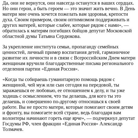
Да, они не вернутся, они навсегда останутся в ваших сердцах.
Но они герои, а быть героем — это значит жить вечно. В День
матери мне очень хочется пожелать вам здоровья, крепости
духа. Своим примером, своим оптимизмом поддерживать и
других матерей, которые слабее, которые рядом с нами», —
обратилась к матерям погибших бойцов депутат Московской
областной думы Татьяна Сердюкова.
За укрепление института семьи, пропаганду семейных
ценностей, личный пример воспитания детей, гармоничное
развитие их личности и в связи с Всероссийским Днем матери
женщинам вручили благодарственные письма регионального
отделения партии «Единая Россия».
«Когда ты собираешь гуманитарную помощь рядом с
женщиной, чей муж или сын сегодня на передовой, ты
заражаешься ее любовью, ее отношением к делу, и ты уже
ходишь с осмыслением, что ты делаешь, для кого ты это
делаешь, и совершенно по-другому относишься к своей
работе. Вы не просто матери, которые помогают своим детям
и фронту, вы помогаете всей стране, ведь благодаря вам
волонтеры начинают гореть еще ярче», — подчеркнул депутат
Госдумы РФ, член фракции «Единая Россия» Александр
Толмачев.