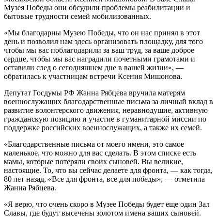
Музея Победы они обсудили проблемы реабилитации и
бытовые трудности семей мобилизованных.
«Мы благодарны Музею Победы, что он нас принял в этот
день и позволил нам здесь организовать площадку, для того
чтобы мы вас поблагодарили за ваш труд, за ваше доброе
сердце, чтобы мы вас наградили почетными грамотами и
оставили след о сегодняшнем дне в вашей жизни», —
обратилась к участницам встречи Ксения Мишонова.
Депутат Госдумы РФ Жанна Рябцева вручила матерям
военнослужащих благодарственные письма за личный вклад в
развитие волонтерского движения, неравнодушие, активную
гражданскую позицию и участие в гуманитарной миссии по
поддержке российских военнослужащих, а также их семей.
«Благодарственные письма от моего имени, это самое
маленькое, что можно для вас сделать. В этом списке есть
мамы, которые потеряли своих сыновей. Вы великие,
настоящие. То, что вы сейчас делаете для фронта, — как тогда,
80 лет назад, «Все для фронта, все для победы», — отметила
Жанна Рябцева.
«Я верю, что очень скоро в Музее Победы будет еще один Зал
Славы, где будут высечены золотом имена ваших сыновей.