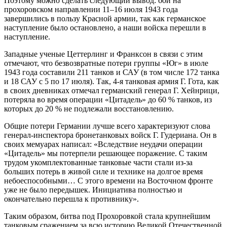
Поэтому можно сделать следующий вывод: бои на
прохоровском направлении 11–16 июля 1943 года
завершились в пользу Красной армии, так как германское
наступление было остановлено, а наши войска перешли в
наступление.
Западные ученые Цеттерлинг и Франксон в связи с этим
отмечают, что безвозвратные потери группы «Юг» в июле
1943 года составили 211 танков и САУ (в том числе 172 танка
и 18 САУ с 5 по 17 июля). Так, 4-я танковая армия Г. Гота, как
в своих дневниках отмечал германский генерал Г. Хейнрици,
потеряла во время операции «Цитадель» до 60 % танков, из
которых до 20 % не подлежали восстановлению.
Общие потери Германии лучше всего характеризуют слова
генерал-инспектора бронетанковых войск Г. Гудериана. Он в
своих мемуарах написал: «Вследствие неудачи операции
«Цитадель» мы потерпели решающее поражение. С таким
трудом укомплектованные танковые части стали из-за
больших потерь в живой силе и технике на долгое время
небоеспособными… С этого времени на Восточном фронте
уже не было передышек. Инициатива полностью и
окончательно перешла к противнику».
Таким образом, битва под Прохоровкой стала крупнейшим
танковым сражением за всю историю Великой Отечественной