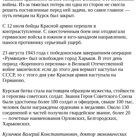
войны. Из-за тяжелых потерь ни одна из сторон не смогла
решить поставленные перед ней задачи, но самое главное —
путь немцам на Курск был закрыт.
С 12 июля бойцы Красной армии перешли в
контрнаступление. С ожесточенным боем они отодвигали
германские войска в южном и юго-западном направлении,
нанося противнику серьезный ущерб.
23 августа 1943 года с победоносным завершением операции
«Румянцев» был освобожден город Харьков. В этот день
период «Коренного перелома» в Великой Отечественной
войне закончился: если до этого дня вермахт наступал на
СССР, то с этого дня уже Красная армия наступала на
Германию.
Курская битва стала настоящим образцом мужества, стойкости
и героизма советских солдат. Звания Героя Советского Союза
были удостоены более 180 солдат и офицеров, свыше 100 тыс.
человек были награждены орденами и медалями. Около 130
соединений и частей получили гвардейское звание, более 20
— почетные наименования Орловских, Белгородских,
Харьковских.
Куличков Валерий Константинович, доктор экономических