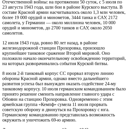
Отечественной войны: на протяжении 50 суток, с 5 июля по
23 августа 1943 года, шли бои в районе Курского выступа. В
составе Красной армии насчитывалось около 1,3 млн человек,
более 19 000 орудий и минометов, 3444 танка и САУ, 2172
самолета, у Германии — около миллиона человек, 10 000
орудий и минометов, до 2700 танков и САУ, около 2050
самолетов.
12 июля 1943 года, ровно 80 лет назад, в районе
железнодорожной станции Прохоровка, произошло
крупнейшее танковое сражение Второй мировой. Оно
положило начало окончательному освобождению территорий,
на которых разворачивались события Курской битвы.
8 июля 2-й танковый корпус СС прорвал вторую линию
обороны Красной армии, однако вместо дальнейшего
развития успеха был вынужден оказать содействие 24-му
танковому корпусу. 10 июля германским командованием было
принято решение сменить направление главного удара с
Обояни на станцию Прохоровка. Одновременно с этим
армейская группа «Кемпф» сумела 11 июля прорвать
советскую оборону и двинуться на Прохоровку с юга.
Германскому командованию представилась возможность
окружить и уничтожить 69-ю армию.