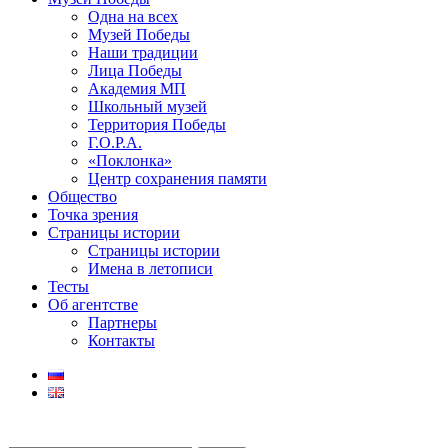
Одна на всех
Музей Победы
Наши традиции
Лица Победы
Академия МП
Школьный музей
Территория Победы
Г.О.Р.А.
«Поклонка»
Центр сохранения памяти
Общество
Точка зрения
Страницы истории
Страницы истории
Имена в летописи
Тесты
Об агентстве
Партнеры
Контакты