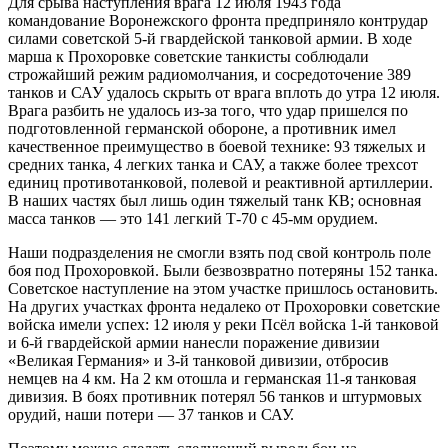
Для срыва наступления врага 12 июля 1943 года
командование Воронежского фронта предприняло контрудар
силами советской 5-й гвардейской танковой армии. В ходе
марша к Прохоровке советские танкисты соблюдали
строжайший режим радиомолчания, и сосредоточение 389
танков и САУ удалось скрыть от врага вплоть до утра 12 июля.
Врага разбить не удалось из-за того, что удар пришелся по
подготовленной германской обороне, а противник имел
качественное преимущество в боевой технике: 93 тяжелых и
средних танка, 4 легких танка и САУ, а также более трехсот
единиц противотанковой, полевой и реактивной артиллерии.
В наших частях был лишь один тяжелый танк КВ; основная
масса танков — это 141 легкий Т-70 с 45-мм орудием.
Наши подразделения не смогли взять под свой контроль поле
боя под Прохоровкой. Были безвозвратно потеряны 152 танка.
Советское наступление на этом участке пришлось остановить.
На других участках фронта недалеко от Прохоровки советские
войска имели успех: 12 июля у реки Псёл войска 1-й танковой
и 6-й гвардейской армии нанесли поражение дивизии
«Великая Германия» и 3-й танковой дивизии, отбросив
немцев на 4 км. На 2 км отошла и германская 11-я танковая
дивизия. В боях противник потерял 56 танков и штурмовых
орудий, наши потери — 37 танков и САУ.