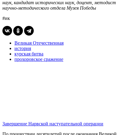
наук, кандидат исторических наук, доцент, методист
научно-методического отдела Музея Победы
#ик
Великая Отечественная
история
курская битва
прохоровское сражение
Завершение Нарвской наступательной операции
По прошествии десятилетий после окончания Великой