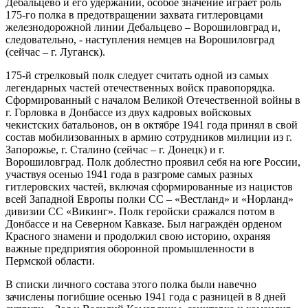
Дебальцево и его удержании, особое значение играет роль
175-го полка в предотвращении захвата гитлеровцами
железнодорожной линии Дебальцево – Ворошиловград и,
следовательно, - наступления немцев на Ворошиловград
(сейчас – г. Луганск).
175-й стрелковый полк следует считать одной из самых
легендарных частей отечественных войск правопорядка.
Сформированный с началом Великой Отечественной войны в
г. Горловка в Донбассе из двух кадровых войсковых
чекистских батальонов, он в октябре 1941 года принял в свой
состав мобилизованных в армию сотрудников милиции из г.
Запорожье, г. Сталино (сейчас – г. Донецк) и г.
Ворошиловград. Полк доблестно проявил себя на юге России,
участвуя осенью 1941 года в разгроме самых разных
гитлеровских частей, включая сформированные из нацистов
всей Западной Европы полки СС – «Вестланд» и «Норланд»
дивизии СС «Викинг». Полк геройски сражался потом в
Донбассе и на Северном Кавказе. Был награждён орденом
Красного знамени и продолжил свою историю, охраняя
важные предприятия оборонной промышленности в
Пермской области.
В списки личного состава этого полка были навечно
зачислены погибшие осенью 1941 года с разницей в 8 дней