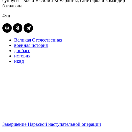
супруги – Зоя и Василий Комардины, санитарка и командир
батальона.
#мп
Великая Отечественная
военная история
донбасс
история
нквд
Завершение Нарвской наступательной операции