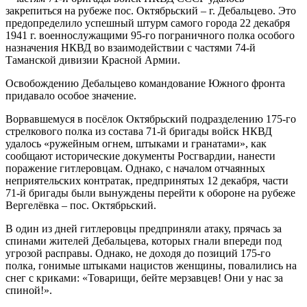
закрепиться на рубеже пос. Октябрьский – г. Дебальцево. Это
предопределило успешный штурм самого города 22 декабря
1941 г. военнослужащими 95-го пограничного полка особого
назначения НКВД во взаимодействии с частями 74-й
Таманской дивизии Красной Армии.
Освобождению Дебальцево командование Южного фронта
придавало особое значение.
Ворвавшемуся в посёлок Октябрьский подразделению 175-го
стрелкового полка из состава 71-й бригады войск НКВД
удалось «ружейным огнем, штыками и гранатами», как
сообщают исторические документы Росгвардии, нанести
поражение гитлеровцам. Однако, с началом отчаянных
неприятельских контратак, предпринятых 12 декабря, части
71-й бригады были вынуждены перейти к обороне на рубеже
Вергелёвка – пос. Октябрьский.
В один из дней гитлеровцы предприняли атаку, прячась за
спинами жителей Дебальцева, которых гнали впереди под
угрозой расправы. Однако, не доходя до позиций 175-го
полка, гонимые штыками нацистов женщины, повалились на
снег с криками: «Товарищи, бейте мерзавцев! Они у нас за
спиной!».