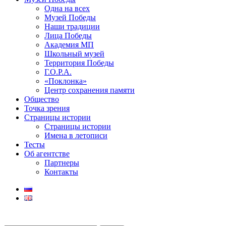
Одна на всех
Музей Победы
Наши традиции
Лица Победы
Академия МП
Школьный музей
Территория Победы
Г.О.Р.А.
«Поклонка»
Центр сохранения памяти
Общество
Точка зрения
Страницы истории
Страницы истории
Имена в летописи
Тесты
Об агентстве
Партнеры
Контакты