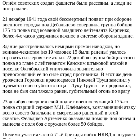
Огнём советских солдат фашисты были рассеяны, а люди не
пострадали.
21 декабря 1941 года свой бессмертный подвиг при обороне
военного городка под Дебальцево совершила группа бойцов
175-го полка под командой младшего лейтенанта Карпенко,
более 4-х часов удерживая важное в системе обороны здание.
Здание расстреливалось немцами прямой наводкой, но
воинам-чекистам (из 19 человек 15 были ранены) удалось
отразить гитлеровские атаки. 22 декабря группа бойцов этого
полка во главе с лейтенантом Канским штыковой атакой в
поселке Октябрьский уничтожила значительно
превосходящий её по силе отряд противника. В этот же день
уроженец Горловки красноармеец Николай Труш заменил у
пулемёта своего убитого отца – Луку Труша – и продолжил,
пока не был сам тяжело ранен, губительный огонь по врагу.
23 декабря совершил свой подвиг военнослужащий 175-го
полка старший сержант М.Н. Клеймёнов, возглавивший атаку
всего своего батальона и смертельно раненный в этой
схватке. Фельдшер Артеменко оказывала помощь под огнём и
вынесла с поля боя с оружием более 50 бойцов.
Помимо участия частей 71-й бригады войск НКВД в штурме г.