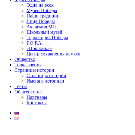
Одна на всех
Музей Победы
Наши традиции
Лица Победы
Академия МП
Школьный музей
Территория Победы
Г.О.Р.А.
«Поклонка»
Центр сохранения памяти
Общество
Точка зрения
Страницы истории
Страницы истории
Имена в летописи
Тесты
Об агентстве
Партнеры
Контакты