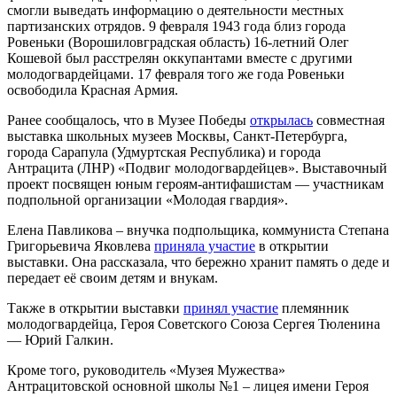
смогли выведать информацию о деятельности местных
партизанских отрядов. 9 февраля 1943 года близ города
Ровеньки (Ворошиловградская область) 16-летний Олег
Кошевой был расстрелян оккупантами вместе с другими
молодогвардейцами. 17 февраля того же года Ровеньки
освободила Красная Армия.
Ранее сообщалось, что в Музее Победы
открылась
совместная
выставка школьных музеев Москвы, Санкт-Петербурга,
города Сарапула (Удмуртская Республика) и города
Антрацита (ЛНР) «Подвиг молодогвардейцев». Выставочный
проект посвящен юным героям-антифашистам — участникам
подпольной организации «Молодая гвардия».
Елена Павликова – внучка подпольщика, коммуниста Степана
Григорьевича Яковлева
приняла участие
в открытии
выставки. Она рассказала, что бережно хранит память о деде и
передает её своим детям и внукам.
Также в открытии выставки
принял участие
племянник
молодогвардейца, Героя Советского Союза Сергея Тюленина
— Юрий Галкин.
Кроме того, руководитель «Музея Мужества»
Антрацитовской основной школы №1 – лицея имени Героя