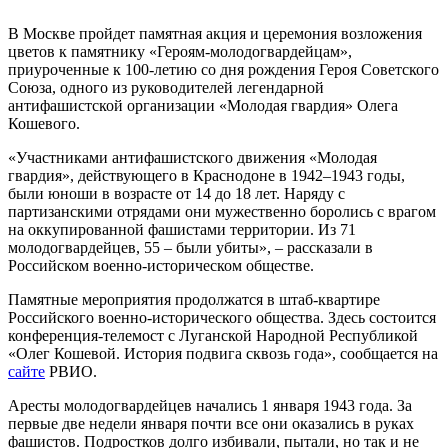
В Москве пройдет памятная акция и церемония возложения
цветов к памятнику «Героям-молодогвардейцам»,
приуроченные к 100-летию со дня рождения Героя Советского
Союза, одного из руководителей легендарной
антифашистской организации «Молодая гвардия» Олега
Кошевого.
«Участниками антифашистского движения «Молодая
гвардия», действующего в Краснодоне в 1942–1943 годы,
были юноши в возрасте от 14 до 18 лет. Наряду с
партизанскими отрядами они мужественно боролись с врагом
на оккупированной фашистами территории. Из 71
молодогвардейцев, 55 – были убиты», – рассказали в
Российском военно-историческом обществе.
Памятные мероприятия продолжатся в штаб-квартире
Российского военно-исторического общества. Здесь состоится
конференция-телемост с Луганской Народной Республикой
«Олег Кошевой. История подвига сквозь года», сообщается на
сайте
РВИО.
Аресты молодогвардейцев начались 1 января 1943 года. За
первые две недели января почти все они оказались в руках
фашистов. Подростков долго избивали, пытали, но так и не