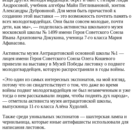
Андросовой, учебник алгебры Майи Пегливановой, зонтик
Александры Дубровиной. Для меня быть причастной к
созданию этой выставки — это возможность почтить память о
всех молодогвардейцах. Они были совсем молодые, почти
дети, как мы», — поделилась активистка школьного музея
московской школы № 1499 имени Героя Советского Союза
Ивана Архиповича Докукина, ученица 7-го класса Мария
Афанасова.
Активисты музея Антрацитовской основной школы №1 —
лицея имени Героя Советского Союза Олега Кошевого
привезли на выставку в Музей Победы листовку о подвиге
молодогвардейцев, которую распространяли в годы войны.
«Это один из самых интересных экспонатов, на мой взгляд,
потому что он свидетельствует о том, что даже во время
войны подвиг молодогвардейцев не был незамеченным и уже
тогда о нем рассказывали людям, чтобы поднять дух народа»,
— отметила активиста музея антрацитовской школы,
выпускница 11-го класса Алёна Худолий.
Также среди уникальных экспонатов — шахтерская лампа и
чернильница, которые юные антифашисты использовали для
написания листовок.