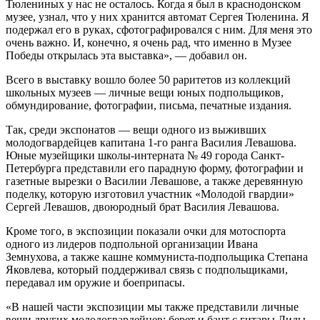
Тюлениных у нас не осталось. Когда я был в краснодонском
музее, узнал, что у них хранится автомат Сергея Тюленина. Я
подержал его в руках, сфотографировался с ним. Для меня это
очень важно. И, конечно, я очень рад, что именно в Музее
Победы открылась эта выставка», — добавил он.
Всего в выставку вошло более 50 раритетов из коллекций
школьных музеев — личные вещи юных подпольщиков,
обмундирование, фотографии, письма, печатные издания.
Так, среди экспонатов — вещи одного из выживших
молодогвардейцев капитана 1-го ранга Василия Левашова.
Юные музейщики школы-интерната № 49 города Санкт-
Петербурга представили его парадную форму, фотографии и
газетные вырезки о Василии Левашове, а также деревянную
поделку, которую изготовил участник «Молодой гвардии»
Сергей Левашов, двоюродный брат Василия Левашова.
Кроме того, в экспозиции показали очки для мотоспорта
одного из лидеров подпольной организации Ивана
Земнухова, а также кашне коммуниста-подпольщика Степана
Яковлева, который поддерживал связь с подпольщиками,
передавал им оружие и боеприпасы.
«В нашей части экспозиции мы также представили личные
вещи других молодогвардейцев: берет и бант с гитары Лиды