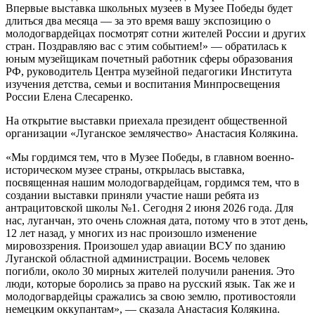
Впервые выставка школьных музеев в Музее Победы будет
длиться два месяца — за это время вашу экспозицию о
молодогвардейцах посмотрят сотни жителей России и других
стран. Поздравляю вас с этим событием!» — обратилась к
юным музейщикам почетный работник сферы образования
РФ, руководитель Центра музейной педагогики Института
изучения детства, семьи и воспитания Минпросвещения
России Елена Слесаренко.
На открытие выставки приехала президент общественной
организации «Луганское землячество» Анастасия Колякина.
«Мы гордимся тем, что в Музее Победы, в главном военно-
историческом музее страны, открылась выставка,
посвященная нашим молодогвардейцам, гордимся тем, что в
создании выставки приняли участие наши ребята из
антрацитовской школы №1. Сегодня 2 июня 2026 года. Для
нас, луганчан, это очень сложная дата, потому что в этот день,
12 лет назад, у многих из нас произошло изменение
мировоззрения. Произошел удар авиации ВСУ по зданию
Луганской областной администрации. Восемь человек
погибли, около 30 мирных жителей получили ранения. Это
люди, которые боролись за право на русский язык. Так же и
молодогвардейцы сражались за свою землю, противостояли
немецким оккупантам», — сказала Анастасия Колякина.