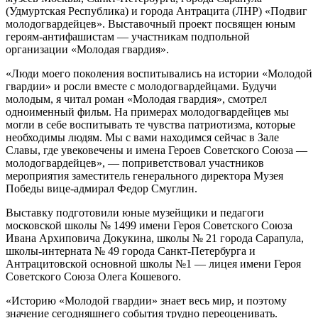
(Удмуртская Республика) и города Антрацита (ЛНР) «Подвиг
молодогвардейцев». Выставочный проект посвящен юным
героям-антифашистам — участникам подпольной
организации «Молодая гвардия».
«Люди моего поколения воспитывались на истории «Молодой
гвардии» и росли вместе с молодогвардейцами. Будучи
молодым, я читал роман «Молодая гвардия», смотрел
одноименный фильм. На примерах молодогвардейцев мы
могли в себе воспитывать те чувства патриотизма, которые
необходимы людям. Мы с вами находимся сейчас в Зале
Славы, где увековечены и имена Героев Советского Союза —
молодогвардейцев», — поприветствовал участников
мероприятия заместитель генерального директора Музея
Победы вице-адмирал Федор Смуглин.
Выставку подготовили юные музейщики и педагоги
московской школы № 1499 имени Героя Советского Союза
Ивана Архиповича Докукина, школы № 21 города Сарапула,
школы-интерната № 49 города Санкт-Петербурга и
Антрацитовской основной школы №1 — лицея имени Героя
Советского Союза Олега Кошевого.
«Историю «Молодой гвардии» знает весь мир, и поэтому
значение сегодняшнего события трудно переоценивать.