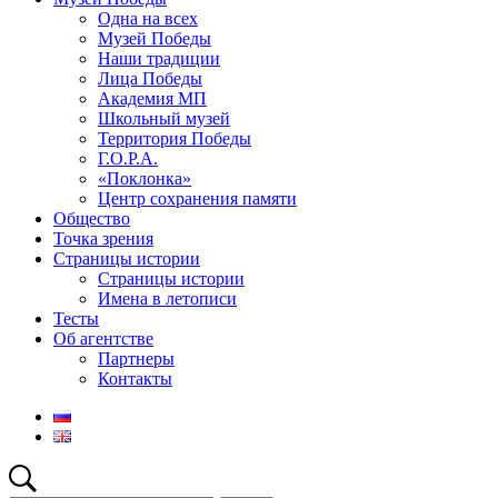
Одна на всех
Музей Победы
Наши традиции
Лица Победы
Академия МП
Школьный музей
Территория Победы
Г.О.Р.А.
«Поклонка»
Центр сохранения памяти
Общество
Точка зрения
Страницы истории
Страницы истории
Имена в летописи
Тесты
Об агентстве
Партнеры
Контакты