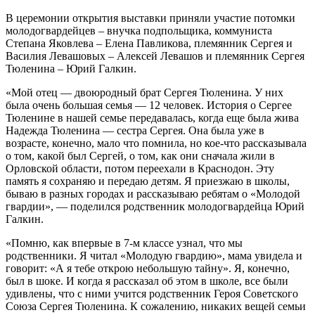
В церемонии открытия выставки приняли участие потомки
молодогвардейцев – внучка подпольщика, коммуниста
Степана Яковлева – Елена Павликова, племянник Сергея и
Василия Левашовых – Алексей Левашов и племянник Сергея
Тюленина – Юрий Галкин.
«Мой отец — двоюродный брат Сергея Тюленина. У них
была очень большая семья — 12 человек. История о Сергее
Тюленине в нашей семье передавалась, когда еще была жива
Надежда Тюленина — сестра Сергея. Она была уже в
возрасте, конечно, мало что помнила, но кое-что рассказывала
о том, какой был Сергей, о том, как они сначала жили в
Орловской области, потом переехали в Краснодон. Эту
память я сохраняю и передаю детям. Я приезжаю в школы,
бываю в разных городах и рассказываю ребятам о «Молодой
гвардии», — поделился родственник молодогвардейца Юрий
Галкин.
«Помню, как впервые в 7-м классе узнал, что мы
родственники. Я читал «Молодую гвардию», мама увидела и
говорит: «А я тебе открою небольшую тайну». Я, конечно,
был в шоке. И когда я рассказал об этом в школе, все были
удивлены, что с ними учится родственник Героя Советского
Союза Сергея Тюленина. К сожалению, никаких вещей семьи