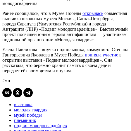
молодогвардейца.
Ранее сообщалось, что в Музее Победы
открылась
совместная
выставка школьных музеев Москвы, Санкт-Петербурга,
города Сарапула (Удмуртская Республика) и города
Антрацита (ЛНР) «Подвиг молодогвардейцев». Выставочный
проект посвящен юным героям-антифашистам — участникам
подпольной организации «Молодая гвардия».
Елена Павликова – внучка подпольщика, коммуниста Степана
Григорьевича Яковлева в Музее Победы
приняла участие
в
открытии выставки «Подвиг молодогвардейцев». Она
рассказала, что бережно хранит память о своем деде и
передает её своим детям и внукам.
#мп
выставка
молодая гвардия
музей победы
племянник
подвиг молодогвардейцев
роман молодая гвардия