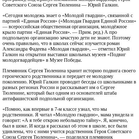
Советского Союза Сергея Тюленина — Юрий Галкин.
«Сегодня молодежь знает о «Молодой гвардии», связанной с
партией «Единая Россия» («Молодая Гвардия Единой России»
— всероссийская общественная организация, молодёжное
крыло партии «Единая Россия». — Прим. ред.) А про
подпольную организацию зачастую дети не знают. Поэтому
очень правильно, что в школах сейчас изучается роман
Александра Фадеева «Молодая гвардия», — отметил Юрий
Галкин на открытии выставки школьных музеев «Подвиг
молодогвардейцев» в Музее Победы.
Племянник Сергея Тюленина хранит историю подвига своего
героического родственника и передает ее молодому
поколению. Юрий Галкин проводит беседы со школьниками в
разных регионах России и рассказывает им о Сергее
Тюленине, который был одним из основателей штаба
антифашистской подпольной организации.
«Помню, как впервые в 7-м классе узнал, что мы
родственники. Я читал «Молодую гвардию», мама увидела и
говорит: «А я тебе открою небольшую тайну». Я, конечно,
был в шоке. И когда я рассказал об этом в школе, все были
удивлены, что с ними учится родственник Героя Советского
Союза Сергея Тюленина», — поделился племянник