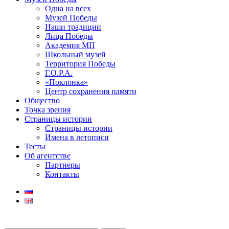
Одна на всех
Музей Победы
Наши традиции
Лица Победы
Академия МП
Школьный музей
Территория Победы
Г.О.Р.А.
«Поклонка»
Центр сохранения памяти
Общество
Точка зрения
Страницы истории
Страницы истории
Имена в летописи
Тесты
Об агентстве
Партнеры
Контакты