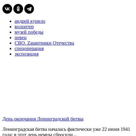
андрей курило
волонтер
музей победы
певец
СВО. Zащитники Отечества
спецоперация
экспозиция
День окончания Ленинградской битвы
Ленинградская битва началась фактически уже 22 июня 1941
года: в этот день немцы сбросили...