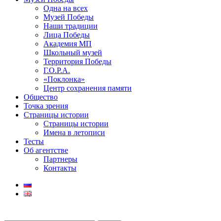
Одна на всех
Музей Победы
Наши традиции
Лица Победы
Академия МП
Школьный музей
Территория Победы
Г.О.Р.А.
«Поклонка»
Центр сохранения памяти
Общество
Точка зрения
Страницы истории
Страницы истории
Имена в летописи
Тесты
Об агентстве
Партнеры
Контакты