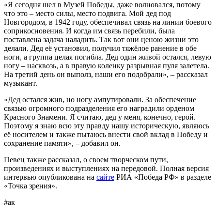
«Я сегодня шел в Музей Победы, даже волновался, потому
что это – место силы, место подвига. Мой дед под
Новгородом, в 1942 году, обеспечивал связь на линии боевого
соприкосновения. И когда им связь перебили, была
поставлена задача наладить. Так вот они ценою жизни это
делали. Дед её установил, получил тяжёлое ранение в обе
ноги, а группа целая погибла. Дед один живой остался, левую
ногу – насквозь, а в правую коленку разрывная пуля залетела.
На третий день он выполз, наши его подобрали», – рассказал
музыкант.
«Дед остался жив, но ногу ампутировали. За обеспечение
связью огромного подразделения его наградили орденом
Красного Знамени. Я считаю, дед у меня, конечно, герой.
Поэтому я знаю всю эту правду нашу историческую, являюсь
её носителем и также пытаюсь внести свой вклад в Победу и
сохранение памяти», – добавил он.
Певец также рассказал, о своем творческом пути,
произведениях и выступлениях на передовой. Полная версия
интервью опубликована на
сайте
РИА «Победа РФ» в разделе
«Точка зрения».
#ак