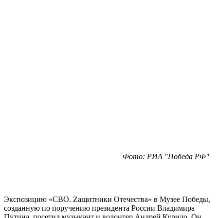
Фото: РИА "Победа РФ"
Экспозицию «СВО. Zащитники Отечества» в Музее Победы,
созданную по поручению президента России Владимира
Путина, посетил музыкант и волонтер Андрей Курило. Он