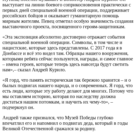
выступает на линии боевого соприкосновения практически с
первых дней специальной военной операции, поддерживает
российских бойцов и оказывает гуманитарную помощь
мирным жителям. Певец отметил особую значимость создания
выставочного проекта, посвященного героям-защитникам.
«Эта экспозиция абсолютно достоверно отражает события
специальной военной операции. Символы, в том числе и
нацистские, которые здесь представлены. С 2017 года я в
Донбассе и всё это видел там. Образцы нашего вооружения,
которыми ребята сейчас пользуются, награды, и самое главное
– имена героев, которые теперь здесь навсегда будут светить
нам»,– сказал Андрей Курило.
«Я горд, что память историческая так бережно хранится – и о
былых подвигах нашего народа, и о современных. Я горд, что
есть люди, которые эту работу делают для многих. Потому что
мы оставляем историю, которая по наследству должна
достаться нашим потомкам, и научить их чему-то», –
подчеркнул он.
Андрей также признался, что Музей Победы глубоко
впечатлил его и напомнил о подвигах деда, который в годы
Великой Отечественной сражался за родину.