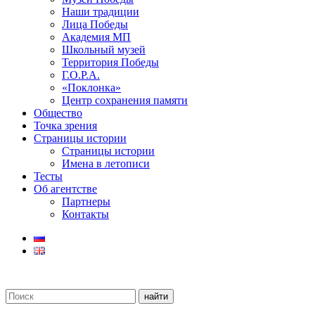
Наши традиции
Лица Победы
Академия МП
Школьный музей
Территория Победы
Г.О.Р.А.
«Поклонка»
Центр сохранения памяти
Общество
Точка зрения
Страницы истории
Страницы истории
Имена в летописи
Тесты
Об агентстве
Партнеры
Контакты