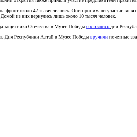
монии открытия также приняли участие представители правител
а фронт около 42 тысяч человек. Они принимали участие во вс
 Домой из них вернулись лишь около 10 тысяч человек.
ода защитника Отечества в Музее Победы
состоялись
дни Республ
сть Дня Республики Алтай в Музее Победы
вручили
почетные зва