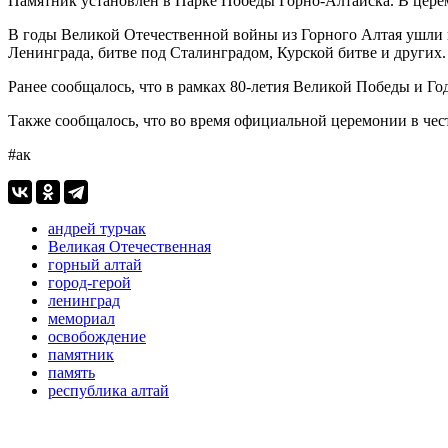
Памятник установлен в Парке Победы Горно-Алтайска. В цере
В годы Великой Отечественной войны из Горного Алтая ушли н
Ленинграда, битве под Сталинградом, Курской битве и других.
Ранее сообщалось, что в рамках 80-летия Великой Победы и Г
Также сообщалось, что во время официальной церемонии в че
#ак
андрей турчак
Великая Отечественная
горный алтай
город-герой
ленинград
мемориал
освобождение
памятник
память
республика алтай