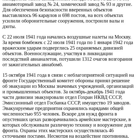
авиамоторный завод № 24, химический завод № 93 и другие.
Для обеспечения безопасности вверенных объектов
выставлялось 96 караулов и 698 постов, на всех объектах
усилили оборонительные сооружения, построили валы и
дзоты.
С 22 июля 1941 года начались воздушные налеты на Москву.
За время бомбежек с 22 июля 1941 года по 1 января 1942 года
вражеским ударам подверглись 25 охраняемых дивизией
объектов. Военнослужащие, участвуя в ликвидации
последствий авианалетов, потушили 1312 очагов возгорания
от зажигательных авиабомб.
15 октября 1941 года в связи с неблагоприятной ситуацией на
фронте Государственный комитет обороны принял решение
об эвакуации из Москвы значимых учреждений, организаций
и промышленных объектов. За октябрь-декабрь 1941 года
части дивизии эвакуировали отдел Гохран НКВД СССР,
Эмиссионный отдел Госбанка СССР, имущество 19 заводов.
Эвакуируемые предприятия охранялись нарядами общей
численностью 955 человек. Вскоре для нужд фронта в
опустевших цехах разворачивались армейские мастерские, в
которых обслуживали различную технику и вооружение для
фронта. Охраны этих мастерских осуществлялась 46
суточными постами. Несмотря на воздействие противника,