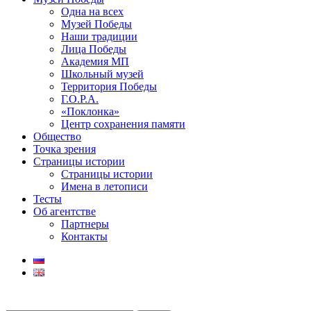
Одна на всех
Музей Победы
Наши традиции
Лица Победы
Академия МП
Школьный музей
Территория Победы
Г.О.Р.А.
«Поклонка»
Центр сохранения памяти
Общество
Точка зрения
Страницы истории
Страницы истории
Имена в летописи
Тесты
Об агентстве
Партнеры
Контакты