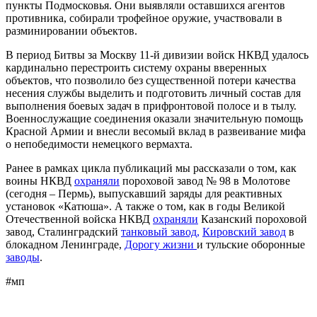
пункты Подмосковья. Они выявляли оставшихся агентов
противника, собирали трофейное оружие, участвовали в
разминировании объектов.
В период Битвы за Москву 11-й дивизии войск НКВД удалось
кардинально перестроить систему охраны вверенных
объектов, что позволило без существенной потери качества
несения службы выделить и подготовить личный состав для
выполнения боевых задач в прифронтовой полосе и в тылу.
Военнослужащие соединения оказали значительную помощь
Красной Армии и внесли весомый вклад в развеивание мифа
о непобедимости немецкого вермахта.
Ранее в рамках цикла публикаций мы рассказали о том, как
воины НКВД
охраняли
пороховой завод № 98 в Молотове
(сегодня – Пермь), выпускавший заряды для реактивных
установок «Катюша». А также о том, как в годы Великой
Отечественной войска НКВД
охраняли
Казанский пороховой
завод, Сталинградский
танковый завод,
Кировский завод
в
блокадном Ленинграде,
Дорогу жизни
и тульские оборонные
заводы
.
#мп