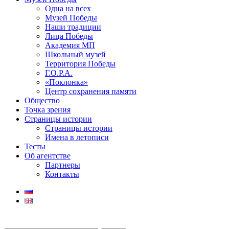
Одна на всех
Музей Победы
Наши традиции
Лица Победы
Академия МП
Школьный музей
Территория Победы
Г.О.Р.А.
«Поклонка»
Центр сохранения памяти
Общество
Точка зрения
Страницы истории
Страницы истории
Имена в летописи
Тесты
Об агентстве
Партнеры
Контакты