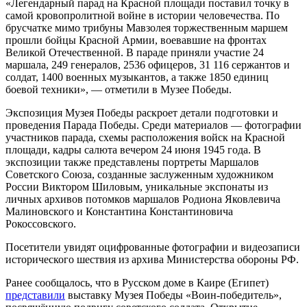
«Легендарный парад на Красной площади поставил точку в
самой кровопролитной войне в истории человечества. По
брусчатке мимо трибуны Мавзолея торжественным маршем
прошли бойцы Красной Армии, воевавшие на фронтах
Великой Отечественной. В параде приняли участие 24
маршала, 249 генералов, 2536 офицеров, 31 116 сержантов и
солдат, 1400 военных музыкантов, а также 1850 единиц
боевой техники», — отметили в Музее Победы.
Экспозиция Музея Победы раскроет детали подготовки и
проведения Парада Победы. Среди материалов — фотографии
участников парада, схемы расположения войск на Красной
площади, кадры салюта вечером 24 июня 1945 года. В
экспозиции также представлены портреты Маршалов
Советского Союза, созданные заслуженным художником
России Виктором Шиловым, уникальные экспонаты из
личных архивов потомков маршалов Родиона Яковлевича
Малиновского и Константина Константиновича
Рокоссовского.
Посетители увидят оцифрованные фотографии и видеозаписи
исторического шествия из архива Министерства обороны РФ.
Ранее сообщалось, что в Русском доме в Каире (Египет)
представили
выставку Музея Победы «Воин-победитель»,