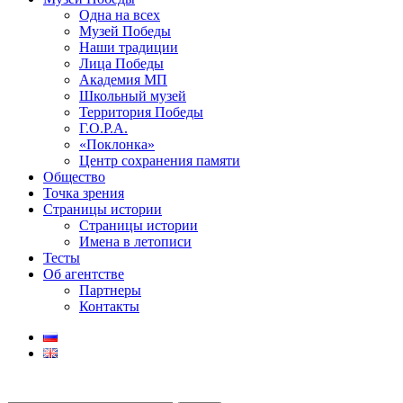
Одна на всех
Музей Победы
Наши традиции
Лица Победы
Академия МП
Школьный музей
Территория Победы
Г.О.Р.А.
«Поклонка»
Центр сохранения памяти
Общество
Точка зрения
Страницы истории
Страницы истории
Имена в летописи
Тесты
Об агентстве
Партнеры
Контакты