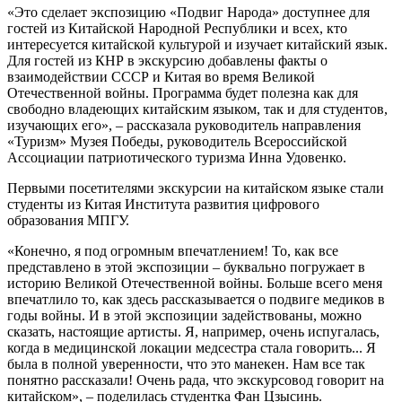
«Это сделает экспозицию «Подвиг Народа» доступнее для
гостей из Китайской Народной Республики и всех, кто
интересуется китайской культурой и изучает китайский язык.
Для гостей из КНР в экскурсию добавлены факты о
взаимодействии СССР и Китая во время Великой
Отечественной войны. Программа будет полезна как для
свободно владеющих китайским языком, так и для студентов,
изучающих его», – рассказала руководитель направления
«Туризм» Музея Победы, руководитель Всероссийской
Ассоциации патриотического туризма Инна Удовенко.
Первыми посетителями экскурсии на китайском языке стали
студенты из Китая Института развития цифрового
образования МПГУ.
«Конечно, я под огромным впечатлением! То, как все
представлено в этой экспозиции – буквально погружает в
историю Великой Отечественной войны. Больше всего меня
впечатлило то, как здесь рассказывается о подвиге медиков в
годы войны. И в этой экспозиции задействованы, можно
сказать, настоящие артисты. Я, например, очень испугалась,
когда в медицинской локации медсестра стала говорить... Я
была в полной уверенности, что это манекен. Нам все так
понятно рассказали! Очень рада, что экскурсовод говорит на
китайском», – поделилась студентка Фан Цзысинь.