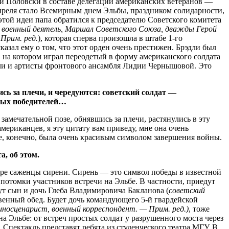
 и Половски в составе делегации американских ветеранов —
 апреля стало Всемирным днем Эльбы, праздником солидарности,
той идеи папа обратился к председателю Советского комитета
 военный деятель, Маршал Советского Союза, дважды Герой
 Прим. ред.
), которая сперва произошла в штабе 1-го
казал ему о том, что этот орден очень престижен. Брэдли был
 на котором играл переодетый в форму американского солдата
или и артисты фронтового ансамбля Лидии Чернышовой. Это
сь за плечи, и чередуются: советский солдат —
ных победителей…
замечательной позе, обнявшись за плечи, растянулись в эту
мериканцев, я эту цитату вам приведу, мне она очень
льбе, конечно, была очень красивым символом завершения войны.
, об этом.
ре саженцы сирени. Сирень — это символ победы в известной
отомки участников встречи на Эльбе. В частности, приедут
ут сын и дочь Глеба Владимировича Бакланова (
советский
венный обед. Будет дочь командующего 5-й гвардейской
иносценарист, военный корреспондент. — Прим. ред.)
, тоже
 Эльбе: от встреч простых солдат у разрушенного моста через
Спектакль представят ребята из студенческого театра МГУ. В