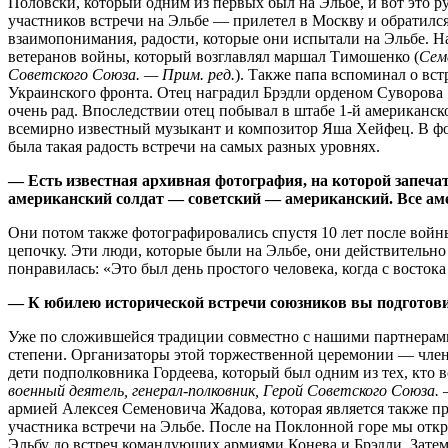
Половски, который одним из первых был на Эльбе, и вот это 
участников встречи на Эльбе — прилетел в Москву и обратился
взаимопонимания, радости, которые они испытали на Эльбе. Н
ветеранов войны, который возглавлял маршал Тимошенко (
Сем
Советского Союза. — Прим. ред.
). Также папа вспоминал о вс
Украинского фронта. Отец наградил Брэдли орденом Суворова 1-
очень рад. Впоследствии отец побывал в штабе 1-й американск
всемирно известный музыкант и композитор Яша Хейфец. В фо
была такая радость встречи на самых разных уровнях.
— Есть известная архивная фотография, на которой запечат
американский солдат — советский — американский. Все ам
Они потом также фотографировались спустя 10 лет после войны.
цепочку. Эти люди, которые были на Эльбе, они действительно 
понравилась: «Это был день простого человека, когда с восток
— К юбилею исторической встречи союзников вы подготовил
Уже по сложившейся традиции совместно с нашими партнерами
степени. Организаторы этой торжественной церемонии — член
дети подполковника Гордеева, который был одним из тех, кто 
военный деятель, генерал-полковник, Герой Советского Союза. 
армией Алексея Семеновича Жадова, которая является также 
участника встречи на Эльбе. После на Поклонной горе мы откр
Эльбу до встреч командующих армиями Конева и Брэдли. Затем 