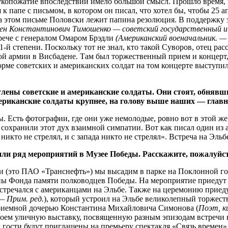
рукопожатие впоследствии имело большой смысл. Прошло время,
 к папе с письмом, в котором он писал, что хотел бы, чтобы 25
а этом письме Половски лежит папина резолюция. В поддержку э
ен Константинович Тимошенко — советский государственный и
трече с генералом Омаром Брэдли
(Американский военачальник. —
й степени. Поскольку тот не знал, кто такой Суворов, отец расс
ой армии в Висбадене. Там был торжественный прием и концерт,
рме советских и американских солдат на том концерте выступ
лены советские и американские солдаты. Они стоят, обнявши
ериканские солдаты крупнее, на голову выше наших — глав
 Есть фотографии, где они уже немолодые, ровно вот в этой же 
сохранили этот дух взаимной симпатии. Вот как писал один из а
а никто не стрелял, и с запада никто не стрелял». Встреча на Э
и ряд мероприятий в Музее Победы. Расскажите, пожалуйста
 (это ПАО «Транснефть») мы высадим в парке на Поклонной го
ы Фонда памяти полководцев Победы. На мероприятие приедут п
встречался с американцами на Эльбе. Также на церемонию приед
— Прим. ред.
), который устроил на Эльбе великолепный торжест
приемной дочерью Константина Михайловича Симонова (
Поэт, к
оем уличную выставку, посвященную разным эпизодам встречи на
гости будут приглашены на премьеру спектакля «Связь времен». 