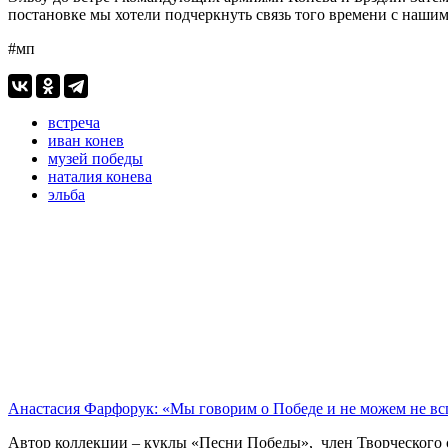
постановке мы хотели подчеркнуть связь того времени с наши
#мп
встреча
иван конев
музей победы
наталия конева
эльба
Анастасия Фарфорук: «Мы говорим о Победе и не можем не в
Автор коллекции – куклы «Песни Победы», член Творческого 