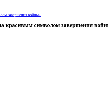
олом завершения войны»
ыла красивым символом завершения вой