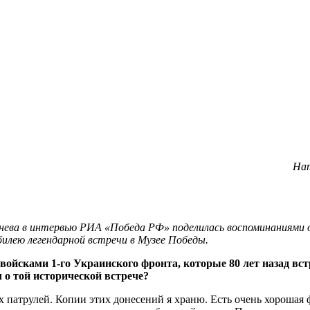
Нат
нева в интервью
РИА «Победа РФ» поделилась воспоминаниями о
билею легендарной встречи в Музее Победы.
ойсками 1-го Украинского фронта, которые 80 лет назад вс
л о той исторической встрече?
ых патрулей. Копии этих донесений я храню. Есть очень хороша