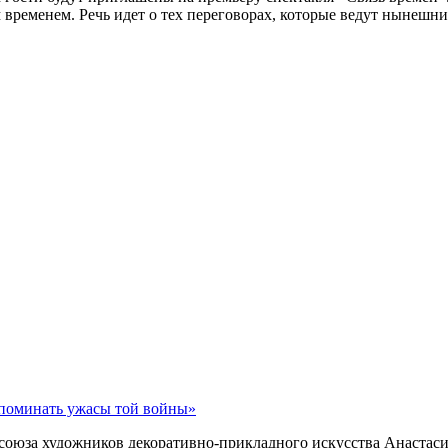
м временем. Речь идет о тех переговорах, которые ведут нынеш
споминать ужасы той войны»
союза художников декоративно-прикладного искусства Анастаси