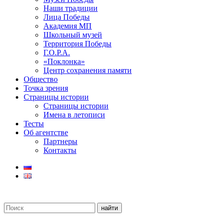
Наши традиции
Лица Победы
Академия МП
Школьный музей
Территория Победы
Г.О.Р.А.
«Поклонка»
Центр сохранения памяти
Общество
Точка зрения
Страницы истории
Страницы истории
Имена в летописи
Тесты
Об агентстве
Партнеры
Контакты