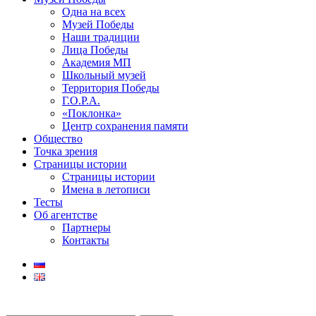
Одна на всех
Музей Победы
Наши традиции
Лица Победы
Академия МП
Школьный музей
Территория Победы
Г.О.Р.А.
«Поклонка»
Центр сохранения памяти
Общество
Точка зрения
Страницы истории
Страницы истории
Имена в летописи
Тесты
Об агентстве
Партнеры
Контакты