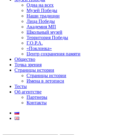
Одна на всех
Музей Победы
Наши традиции
Лица Победы
Академия МП
Школьный музей
Территория Победы
Г.О.Р.А.
«Поклонка»
Центр сохранения памяти
Общество
Точка зрения
Страницы истории
Страницы истории
Имена в летописи
Тесты
Об агентстве
Партнеры
Контакты