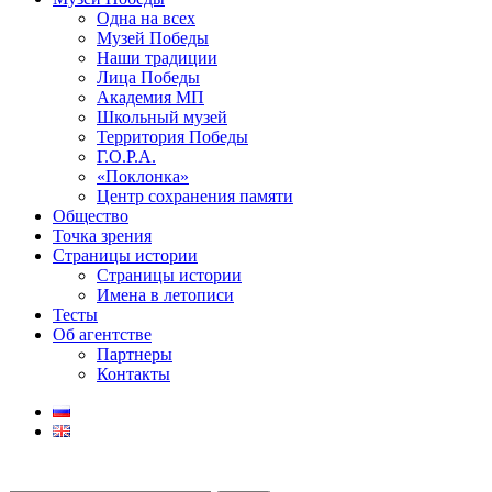
Одна на всех
Музей Победы
Наши традиции
Лица Победы
Академия МП
Школьный музей
Территория Победы
Г.О.Р.А.
«Поклонка»
Центр сохранения памяти
Общество
Точка зрения
Страницы истории
Страницы истории
Имена в летописи
Тесты
Об агентстве
Партнеры
Контакты