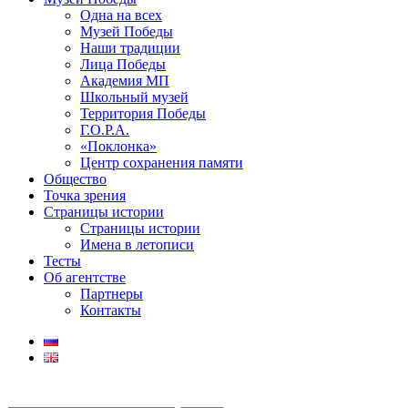
Одна на всех
Музей Победы
Наши традиции
Лица Победы
Академия МП
Школьный музей
Территория Победы
Г.О.Р.А.
«Поклонка»
Центр сохранения памяти
Общество
Точка зрения
Страницы истории
Страницы истории
Имена в летописи
Тесты
Об агентстве
Партнеры
Контакты