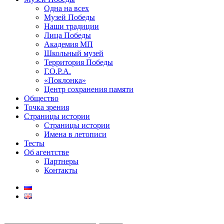
Одна на всех
Музей Победы
Наши традиции
Лица Победы
Академия МП
Школьный музей
Территория Победы
Г.О.Р.А.
«Поклонка»
Центр сохранения памяти
Общество
Точка зрения
Страницы истории
Страницы истории
Имена в летописи
Тесты
Об агентстве
Партнеры
Контакты