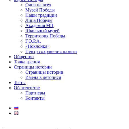
Одна на всех
Музей Победы
Наши традиции
Лица Победы
Академия МП
Школьный музей
Территория Победы
Г.О.Р.А.
«Поклонка»
Центр сохранения памяти
Общество
Точка зрения
Страницы истории
Страницы истории
Имена в летописи
Тесты
Об агентстве
Партнеры
Контакты