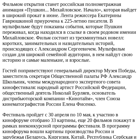
Фильмом открытия станет российская полнометражная
анимация «Пушкин... Михайловское. Начало», которая выйдет
в широкий прокат в июне. Лента режиссера Екатерины
Гаврюшкиной приурочена к 225-летию писателя. В
мультфильме будут показаны события, которые Пушкин
переживал, когда находился в ссылке в своем родовом имении
Михайловское. Фильм состоит из трехминутных новелл:
коротких, занимательных и назидательных историй,
происходящих с Александром Сергеевичем. Мультфильм
создан для широкой семейной аудитории, в нем найдут свою
историю и самые маленькие, и взрослые.
Гостей поприветствуют генеральный директор Музея Победы,
заместитель секретаря Общественной палаты РФ Александр
Школьник, члены международного экспертного совета
кинофестиваля: народный артист Российской Федерации,
общественный деятель Николай Бурляев, основатель
дистрибьюторской компании «Кинотайм», член Союза
кинематографистов России Елена Фисенко.
Фестиваль пройдет с 30 апреля по 10 мая, к участию в
кинофоруме отобрано 33 картины, еще 20 фильмов покажут в
рамках внеконкурсной программы фестиваля. В программу
кинофорума вошли картины производства России и
зарубежья (Беларусь, Киргизия, Китай, Республика Сербская и