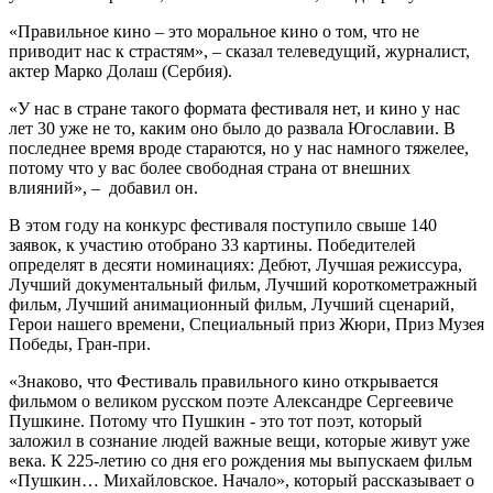
«Правильное кино – это моральное кино о том, что не
приводит нас к страстям», – сказал телеведущий, журналист,
актер Марко Долаш (Сербия).
«У нас в стране такого формата фестиваля нет, и кино у нас
лет 30 уже не то, каким оно было до развала Югославии. В
последнее время вроде стараются, но у нас намного тяжелее,
потому что у вас более свободная страна от внешних
влияний», – добавил он.
В этом году на конкурс фестиваля поступило свыше 140
заявок, к участию отобрано 33 картины. Победителей
определят в десяти номинациях: Дебют, Лучшая режиссура,
Лучший документальный фильм, Лучший короткометражный
фильм, Лучший анимационный фильм, Лучший сценарий,
Герои нашего времени, Специальный приз Жюри, Приз Музея
Победы, Гран-при.
«Знаково, что Фестиваль правильного кино открывается
фильмом о великом русском поэте Александре Сергеевиче
Пушкине. Потому что Пушкин - это тот поэт, который
заложил в сознание людей важные вещи, которые живут уже
века. К 225-летию со дня его рождения мы выпускаем фильм
«Пушкин… Михайловское. Начало», который рассказывает о