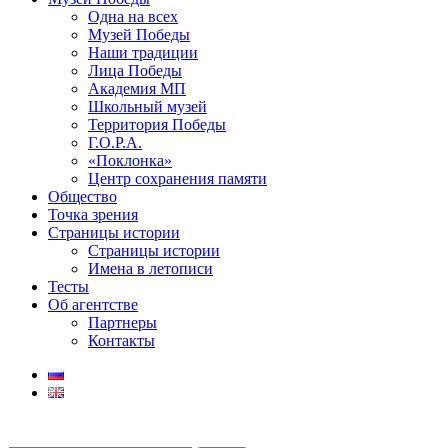
Одна на всех
Музей Победы
Наши традиции
Лица Победы
Академия МП
Школьный музей
Территория Победы
Г.О.Р.А.
«Поклонка»
Центр сохранения памяти
Общество
Точка зрения
Страницы истории
Страницы истории
Имена в летописи
Тесты
Об агентстве
Партнеры
Контакты