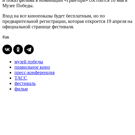
и показ фильма в номинации «Гран-при» состоится 10 мая в
Музее Победы.
Вход на все кинопоказы будет бесплатным, но по
предварительной регистрации, которая откроется 19 апреля на
официальной странице фестиваля.
#ак
музей победы
правильное кино
пресс-конференция
ТАСС
фестиваль
фильм