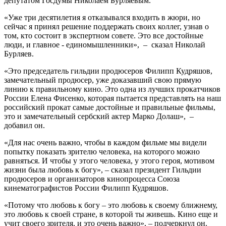
депутатом Госдумы Николаем Бурляевым.
«Уже три десятилетия я отказывался входить в жюри, но
сейчас я принял решение поддержать своих коллег, узнав о
том, кто состоит в экспертном совете. Это все достойные
люди, и главное - единомышленники», – сказал Николай
Бурляев.
«Это председатель гильдии продюсеров Филипп Кудряшов,
замечательный продюсер, уже доказавший свою прямую
линию к правильному кино. Это одна из лучших прокатчиков
России Елена Фисенко, которая пытается представлять на наш
российский прокат самые достойные и правильные фильмы,
это и замечательный сербский актер Марко Долаш», –
добавил он.
«Для нас очень важно, чтобы в каждом фильме мы видели
попытку показать зрителю человека, на которого можно
равняться. И чтобы у этого человека, у этого героя, мотивом
жизни была любовь к богу», – сказал президент Гильдии
продюсеров и организаторов кинопроцесса Союза
кинематографистов России Филипп Кудряшов.
«Потому что любовь к богу – это любовь к своему ближнему,
это любовь к своей стране, в которой ты живешь. Кино еще и
учит своего зрителя, и это очень важно», – подчеркнул он.