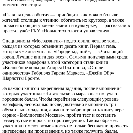
момента его старта.
«Главная цель события — приобщить как можно больше
жителей столицы к чтению, обогатить их кругозор, а также
повысить общий уровень знаний и культуры», — рассказали в
пресс-службе ГКУ «Новые технологии управления».
Специалисты «Мосразвития» подготовили четыре темы,
каждая из которых объединит десять книг. Первая тема,
которая уже доступна на «Городе заданий», — «Читающий
город. Лучшие книги для всех». Самыми популярными среди
участников марафона в этой категории стали книги:
«Волшебное кольцо» Андрея Платонова, «Сто лет
одиночества» Габриэля Гарсиа Маркеса, «Джейн Эйр»
Шарлотты Бронте.
За каждой книгой закреплены задания, после выполнения
которых участники «Читательского марафона» получают
городские баллы. Чтобы перейти на следующий уровень
марафона, необходимо последовательно выполнить три
обязательных задания, а именно: забронировать книгу через
сервис «Библиотеки Москвы», пройти тест и составить
развернутые вопросы по произведению. Таким образом,
участники имеют возможность не только бесплатно прочесть
интересные им произведения, но также получить баллы,