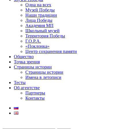
Одна на всех
Музей Победы
Наши традиции
Лица Победы
Академия МП
Школьный музей
Территория Победы
Г.О.Р.А.
«Поклонка»
Центр сохранения памяти
Общество
Точка зрения
Страницы истории
Страницы истории
Имена в летописи
Тесты
Об агентстве
Партнеры
Контакты