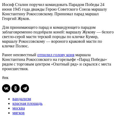
Иосиф Сталин поручил командовать Парадом Победы 24
июня 1945 года дважды Герою Советского Союза маршалу
Константину Рокоссовскому. Принимал парад маршал
Георгий Жуков.
Для принимающего парад и командующего парадом
заблаговременно подобрали коней: маршалу Жукову — белого
светло-серой масти терской породы по кличке Кумир,
маршалу Рокоссовскому — вороного краковой масти по
кличке Полюс.
Ранее неизвестный
отпилил голову коня
маршала
Константина Рокоссовского на горельефе «Парад Победы»
рядом с торговым центром «Охотный ряд» и скрылся с места
происшествия.
#ик
вандализм
красная площадь
москва
мягков