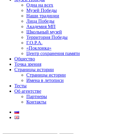
Одна на всех
Музей Победы
Наши традиции
Лица Победы
Академия МП
Школьный музей
Территория Победы
Г.О.Р.А.
«Поклонка»
Центр сохранения памяти
Общество
Точка зрения
Страницы истории
Страницы истории
Имена в летописи
Тесты
Об агентстве
Партнеры
Контакты