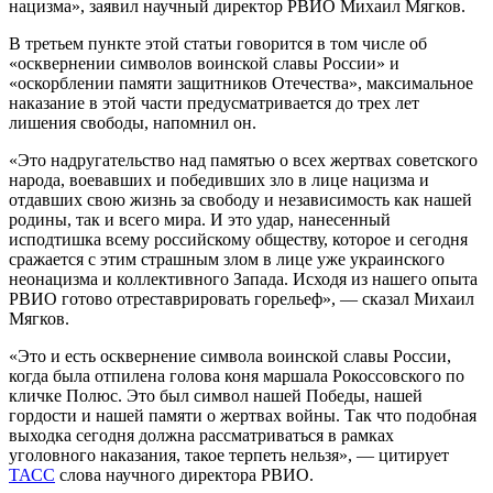
нацизма», заявил научный директор РВИО Михаил Мягков.
В третьем пункте этой статьи говорится в том числе об
«осквернении символов воинской славы России» и
«оскорблении памяти защитников Отечества», максимальное
наказание в этой части предусматривается до трех лет
лишения свободы, напомнил он.
«Это надругательство над памятью о всех жертвах советского
народа, воевавших и победивших зло в лице нацизма и
отдавших свою жизнь за свободу и независимость как нашей
родины, так и всего мира. И это удар, нанесенный
исподтишка всему российскому обществу, которое и сегодня
сражается с этим страшным злом в лице уже украинского
неонацизма и коллективного Запада. Исходя из нашего опыта
РВИО готово отреставрировать горельеф», — сказал Михаил
Мягков.
«Это и есть осквернение символа воинской славы России,
когда была отпилена голова коня маршала Рокоссовского по
кличке Полюс. Это был символ нашей Победы, нашей
гордости и нашей памяти о жертвах войны. Так что подобная
выходка сегодня должна рассматриваться в рамках
уголовного наказания, такое терпеть нельзя», — цитирует
ТАСС
слова научного директора РВИО.