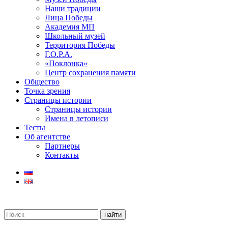
Наши традиции
Лица Победы
Академия МП
Школьный музей
Территория Победы
Г.О.Р.А.
«Поклонка»
Центр сохранения памяти
Общество
Точка зрения
Страницы истории
Страницы истории
Имена в летописи
Тесты
Об агентстве
Партнеры
Контакты