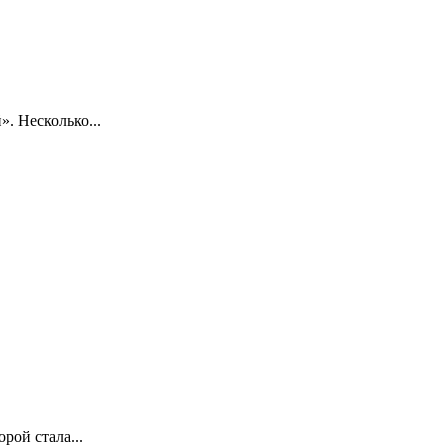
. Несколько...
рой стала...