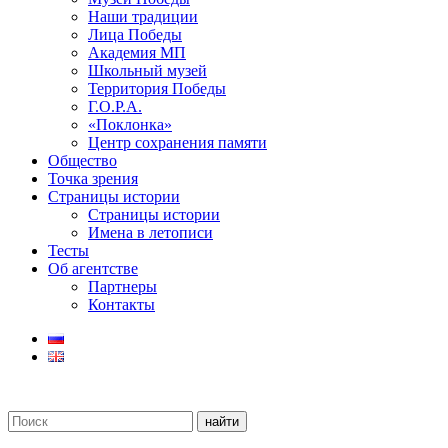
Наши традиции
Лица Победы
Академия МП
Школьный музей
Территория Победы
Г.О.Р.А.
«Поклонка»
Центр сохранения памяти
Общество
Точка зрения
Страницы истории
Страницы истории
Имена в летописи
Тесты
Об агентстве
Партнеры
Контакты