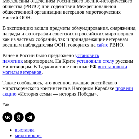
Московским отделением Российского военно-исторического
общества (РВИО) при содействии Межрегиональной
общественной организации ветеранов миротворческих
миссий ООН.
В экспозицию вошли предметы обмундирования, снаряжения,
награды и фотографии советских и российских миротворцев
как из частных собраний, так и принадлежащие ветеранам —
военным наблюдателям ООН, говорится на
сайте
РВИО.
Ранее в России было предложено
установить
памятник
миротворцам. На Крите
установили стелу
русским
миротворцам. В Таджикистане военные РФ
восстановили
могилы ветеранов
.
Также сообщалось, что военнослужащие российского
миротворческого контингента в Нагорном Карабахе
провели
акцию
«История семьи — история Победы».
#ак
выставка
миротворцы