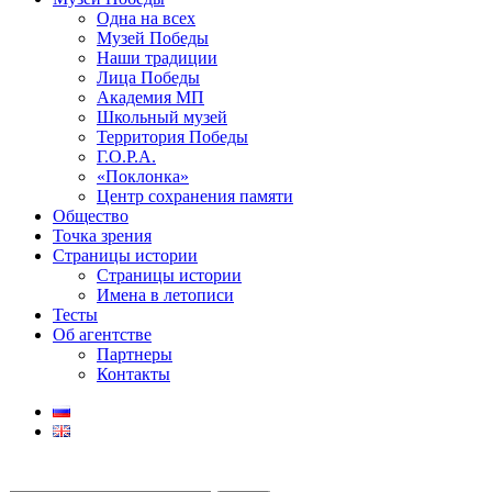
Одна на всех
Музей Победы
Наши традиции
Лица Победы
Академия МП
Школьный музей
Территория Победы
Г.О.Р.А.
«Поклонка»
Центр сохранения памяти
Общество
Точка зрения
Страницы истории
Страницы истории
Имена в летописи
Тесты
Об агентстве
Партнеры
Контакты