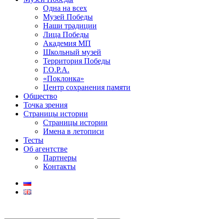
Одна на всех
Музей Победы
Наши традиции
Лица Победы
Академия МП
Школьный музей
Территория Победы
Г.О.Р.А.
«Поклонка»
Центр сохранения памяти
Общество
Точка зрения
Страницы истории
Страницы истории
Имена в летописи
Тесты
Об агентстве
Партнеры
Контакты