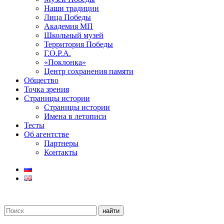
Наши традиции
Лица Победы
Академия МП
Школьный музей
Территория Победы
Г.О.Р.А.
«Поклонка»
Центр сохранения памяти
Общество
Точка зрения
Страницы истории
Страницы истории
Имена в летописи
Тесты
Об агентстве
Партнеры
Контакты