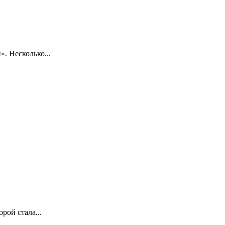
. Несколько...
рой стала...