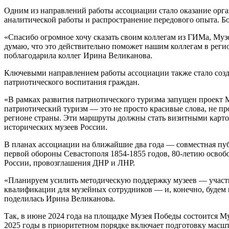
Одним из направлений работы ассоциации стало оказание орг
аналитической работы и распространение передового опыта. 
«Спасибо огромное хочу сказать своим коллегам из ГИМа, Музе
думаю, что это действительно поможет нашим коллегам в рег
поблагодарила коллег Ирина Великанова.
Ключевыми направлением работы ассоциации также стало созд
патриотического воспитания граждан.
«В рамках развития патриотического туризма запущен проект 
патриотический туризм — это не просто красивые слова, не п
регионе страны. Эти маршруты должны стать визитными карто
исторических музеев России.
В планах ассоциации на ближайшие два года — совместная пуб
первой обороны Севастополя 1854-1855 годов, 80-летию осво
России, провозглашения ДНР и ЛНР.
«Планируем усилить методическую поддержку музеев — участ
квалификации для музейных сотрудников — и, конечно, будем 
поделилась Ирина Великанова.
Так, в июне 2024 года на площадке Музея Победы состоится М
2025 годы в приоритетном порядке включает подготовку масш