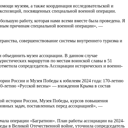
омощи музеям, а также координация исследовательской и
 экспозиций, посвященных специальной военной операции.
 большую работу, которая нами всеми вместе была проведена. Я
авным причинам специальной военной операции», —
ранства, совершенствование системы внутреннего туризма и
н объединить музеи ассоциации. В данном случае
туристических маршрутов по местам воинской славы в 51
отметила сопредседатель Ассоциации исторических и военно-
ории России и Музея Победы к юбилеям 2024 года: 170-летию
10-летию «Русской весны» — вхождения Крыма в состав
ой истории России, Музея Победы, курсов повышения
новных задач, поставленных перед ассоциацией», —
ачала операции «Багратион». План работы ассоциации на 2024-
еды в Великой Отечественной войне, уточнила сопредседатель