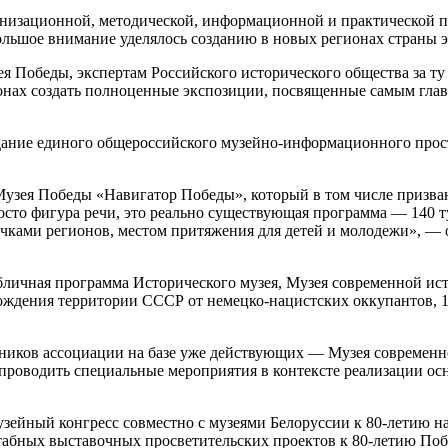
анизационной, методической, информационной и практической п
Большое внимание уделялось созданию в новых регионах страны
я Победы, экспертам Российского исторического общества за ту
ионах создать полноценные экспозиции, посвященные самым гл
ание единого общероссийского музейно-информационного прост
Музея Победы «Навигатор Победы», который в том числе призва
росто фигура речи, это реально существующая программа — 140 
чками регионов, местом притяжения для детей и молодежи», — 
личная программа Исторического музея, Музея современной ист
бождения территории СССР от немецко-нацистских оккупантов, 
ников ассоциации на базе уже действующих — Музея современн
проводить специальные мероприятия в контексте реализации ос
узейный конгресс совместно с музеями Белоруссии к 80-летию н
табных выставочных просветительских проектов к 80-летию Поб