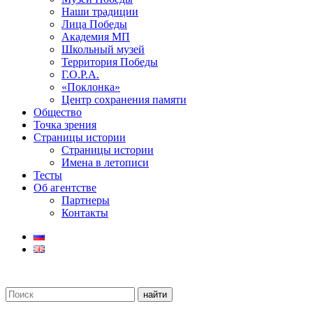
Наши традиции
Лица Победы
Академия МП
Школьный музей
Территория Победы
Г.О.Р.А.
«Поклонка»
Центр сохранения памяти
Общество
Точка зрения
Страницы истории
Страницы истории
Имена в летописи
Тесты
Об агентстве
Партнеры
Контакты