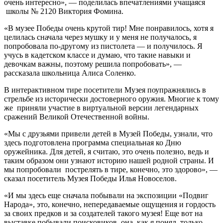
очень интересно», — поделилась впечатлениями учащаяся
школы № 2120 Виктория Фомина.
«В музее Победы очень крутой тир! Мне понравилось, хотя я
целилась сначала через мушку и у меня не получалось, я
попробовала по-другому из пистолета — и получилось. Я
учусь в кадетском классе и думаю, что такие навыки и
девочкам важны, поэтому решила попробовать», —
рассказала школьница Алиса Соленко.
В интерактивном тире посетители Музея поупражнялись в
стрельбе из исторически достоверного оружия. Многие к тому
же приняли участие в виртуальной версии легендарных
сражений Великой Отечественной войны.
«Мы с друзьями привели детей в Музей Победы, узнали, что
здесь подготовлена программа специальная ко Дню
оружейника. Для детей, я считаю, это очень полезно, ведь и
таким образом они узнают историю нашей родной страны. И
мы попробовали пострелять в тире, конечно, это здорово», —
сказал посетитель Музея Победы Илья Новоселов.
«И мы здесь еще сначала побывали на экспозиции «Подвиг
Народа», это, конечно, непередаваемые ощущения и гордость
за своих предков и за создателей такого музея! Еще вот на
выставке побывали поисковиков, она, как я понял, только