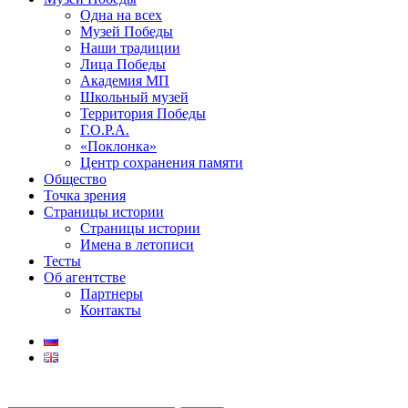
Одна на всех
Музей Победы
Наши традиции
Лица Победы
Академия МП
Школьный музей
Территория Победы
Г.О.Р.А.
«Поклонка»
Центр сохранения памяти
Общество
Точка зрения
Страницы истории
Страницы истории
Имена в летописи
Тесты
Об агентстве
Партнеры
Контакты