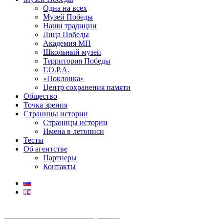
Одна на всех
Музей Победы
Наши традиции
Лица Победы
Академия МП
Школьный музей
Территория Победы
Г.О.Р.А.
«Поклонка»
Центр сохранения памяти
Общество
Точка зрения
Страницы истории
Страницы истории
Имена в летописи
Тесты
Об агентстве
Партнеры
Контакты