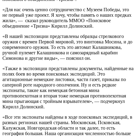
«Для нас очень ценно сотрудничество с Музеем Победы, это
не первый уже проект. Я хочу, чтобы память о наших предках
жила», — сказал руководитель ММОО «Поисковое
объединение «Тризна» Кирилл Долинский.
«В нашей экспозиции представлены образцы стрелкового
оружия с времен Первой мировой, это винтовка Мосина, и до
современного оружия. То есть это автомат Калашникова,
ручной пулемет Калашникова и самозарядный карабин
Симонова и другие виды», — пояснил он.
«Также в экспозиции представлены документы, найденные на
полях боев во время поисковых экспедиций. Это
агитационные немецкие листовки, части газет, приказы по
саперной роте народного ополчения. Ну и есть редкие
экспонаты, такие как немецкая бетонная мина
противопехотная и вторая тоже немецкая противопехотная
мина прыгающая с тройным взрывателем», — подчеркнул
Кирилл Долинский.
«Все эти экспонаты найдены в ходе поисковых экспедиций, в
разных регионах нашей страны. Московская, Псковская,
Калужская, Новгородская области и так далее, то есть
география большая. Наша организация численностью больше