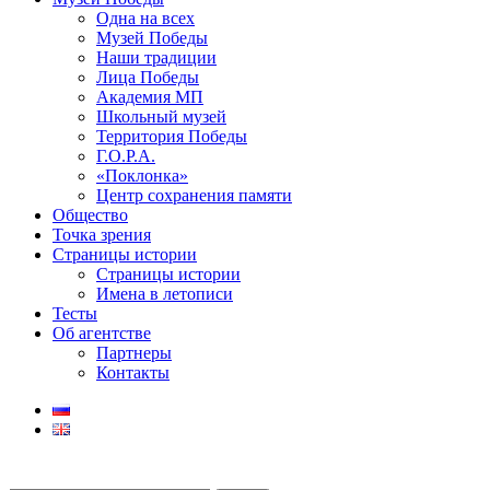
Одна на всех
Музей Победы
Наши традиции
Лица Победы
Академия МП
Школьный музей
Территория Победы
Г.О.Р.А.
«Поклонка»
Центр сохранения памяти
Общество
Точка зрения
Страницы истории
Страницы истории
Имена в летописи
Тесты
Об агентстве
Партнеры
Контакты