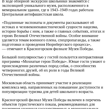
В ходе обзорной экскурсии школьники знакомятся с
экспозицией уникального музея, расположенного в
мемориальном здании, где в 1943–1949 годах работала
Центральная антифашистская школа.
«Подлинные экспонаты и документы рассказывают об
истоках и человеконенавистнической сущности нацизма,
истории борьбы с ним, а также о главных событиях, итогах и
героях Великой Отечественной войны. Особое внимание
уделяется темам военного плена, спецпропаганды, а также
подготовки и проведения Нюрнбергского процесса»,
— отмечают в Красногорском филиале Музея Победы.
Большой популярностью у гостей пользуется интерактивная
программа «Мохнатые герои Победы». Юные гости узнают о
происхождении различных пород собак, о способностях
четвероногих друзей, об их роли в годы Великой
Отечественной войны.
Московская область принимает участие в реализации
комплекса мер, направленных на повышение доступности и
популяризации туризма для детей школьного возраста.
Красногорский филиал Музея Победы включен в перечень
объектов туристического показа, рекомендованных для
посещения учащихся государственных и муниципальных