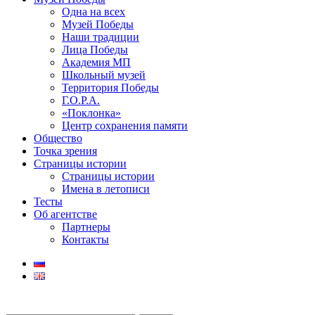
Одна на всех
Музей Победы
Наши традиции
Лица Победы
Академия МП
Школьный музей
Территория Победы
Г.О.Р.А.
«Поклонка»
Центр сохранения памяти
Общество
Точка зрения
Страницы истории
Страницы истории
Имена в летописи
Тесты
Об агентстве
Партнеры
Контакты