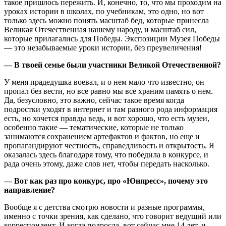
такое пришлось пережить. И, конечно, то, что мы проходим на
уроках истории в школах, по учебникам, это одно, но вот
только здесь можно понять масштаб бед, которые принесла
Великая Отечественная нашему народу, и масштаб сил,
которые прилагались для Победы. Экспозиции Музея Победы
— это незабываемые уроки истории, без преувеличения!
— В твоей семье были участники Великой Отечественной?
У меня прадедушка воевал, и о нем мало что известно, он
пропал без вести, но все равно мы все храним память о нем.
Да, безусловно, это важно, сейчас такое время когда
подростки уходят в интернет и там разного рода информация
есть, но хочется правды ведь, и вот хорошо, что есть музеи,
особенно такие — тематические, которые не только
занимаются сохранением артефактов и фактов, но еще и
пропагандируют честность, справедливость и открытость. Я
оказалась здесь благодаря тому, что победила в конкурсе, и
рада очень этому, даже слов нет, чтобы передать насколько.
— Вот как раз про конкурс, про «Юнпресс», почему это
направление?
Вообще я с детства смотрю новости и разные программы,
именно с точки зрения, как сделано, что говорит ведущий или
корреспондент. И когда подросла, вот сейчас мне 14 лет, и