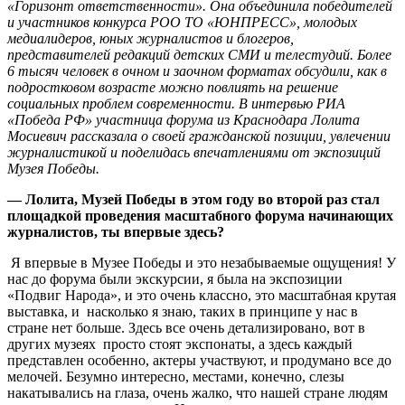
«Горизонт ответственности». Она объединила победителей
и участников конкурса РОО ТО «ЮНПРЕСС», молодых
медиалидеров, юных журналистов и блогеров,
представителей редакций детских СМИ и телестудий. Более
6 тысяч человек в очном и заочном форматах обсудили, как в
подростковом возрасте можно повлиять на решение
социальных проблем современности. В интервью РИА
«Победа РФ» участница форума из Краснодара Лолита
Мосиевич рассказала о своей гражданской позиции, увлечении
журналистикой и поделидась впечатлениями от экспозиций
Музея Победы.
— Лолита, Музей Победы в этом году во второй раз стал
площадкой проведения масштабного форума начинающих
журналистов, ты впервые здесь?
Я впервые в Музее Победы и это незабываемые ощущения! У
нас до форума были экскурсии, я была на экспозиции
«Подвиг Народа», и это очень классно, это масштабная крутая
выставка, и насколько я знаю, таких в принципе у нас в
стране нет больше. Здесь все очень детализировано, вот в
других музеях просто стоят экспонаты, а здесь каждый
представлен особенно, актеры участвуют, и продумано все до
мелочей. Безумно интересно, местами, конечно, слезы
накатывались на глаза, очень жалко, что нашей стране людям