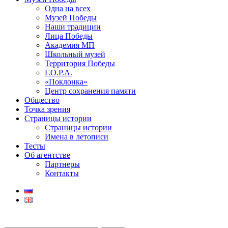
Одна на всех
Музей Победы
Наши традиции
Лица Победы
Академия МП
Школьный музей
Территория Победы
Г.О.Р.А.
«Поклонка»
Центр сохранения памяти
Общество
Точка зрения
Страницы истории
Страницы истории
Имена в летописи
Тесты
Об агентстве
Партнеры
Контакты