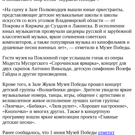
«На сцену в Зале Полководцев вышли юные оркестранты,
представляющие детские музыкальные школы и школы
искусств со всех уголков Владимирской области — от
Покрова и Киржача до Суздаля и Лакинска. В исполнении
юных музыкантов прозвучали шедевры русской и зарубежной
классической музыки, яркие сочинения советских
композиторов, а также популярная музыка из кинофильмов и
душевные песни военных лет», — отметили в Музее Победы.
Гости музея на Поклонной горе услышали гопак из оперы
Модеста Мусоргского «Сорочинская ярмарка», концерт для
двух скрипок Антонио Вивальди, детскую симфонию Йозефа
Гайдна и другие произведения.
Кроме того, в Зале Жуков Музея Победы прошел концерт
детской группы «Волшебники двора». Зрители увидели яркие
музыкальные номера, танцы, игры, общение с артистами и
великолепное живое исполнение лучших хитов группы:
«Лялечка», «Бибика», «Ляля рулит», «Хорошее настроение»,
«Кнопочки» и многих других. Также в концертную
программу вошли яркие композиции проекта «Главные
детские песни».
Ранее сообщалось, что 1 июня Музей Победы
отметит