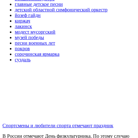
главные детское песни
детский областной симфонический оркестр
йозеф гайдн
киржач
лакинск
модест мусоргский
музей победы
песни военных лет
покров
сорочинская ярмарка
суздаль
Спортсмены и любители спорта отмечают праздник
В России отмечают День физкультурника. По этому случаю