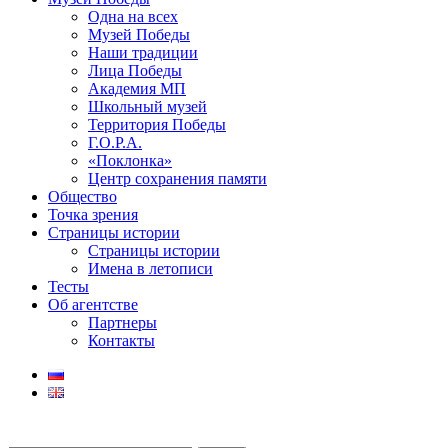
Одна на всех
Музей Победы
Наши традиции
Лица Победы
Академия МП
Школьный музей
Территория Победы
Г.О.Р.А.
«Поклонка»
Центр сохранения памяти
Общество
Точка зрения
Страницы истории
Страницы истории
Имена в летописи
Тесты
Об агентстве
Партнеры
Контакты