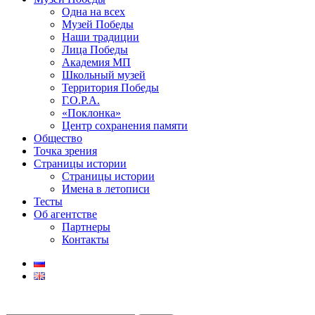
Одна на всех
Музей Победы
Наши традиции
Лица Победы
Академия МП
Школьный музей
Территория Победы
Г.О.Р.А.
«Поклонка»
Центр сохранения памяти
Общество
Точка зрения
Страницы истории
Страницы истории
Имена в летописи
Тесты
Об агентстве
Партнеры
Контакты