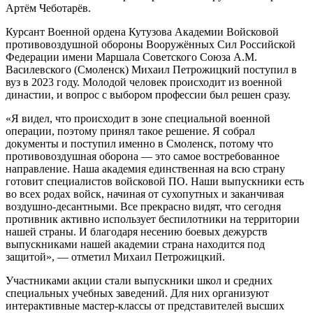
Артём Чеботарёв.
Курсант Военной ордена Кутузова Академии Войсковой
противовоздушной обороны Вооружённых Сил Российской
Федерации имени Маршала Советского Союза А.М.
Василевского (Смоленск) Михаил Петрожицкий поступил в
вуз в 2023 году. Молодой человек происходит из военной
династии, и вопрос с выбором профессии был решен сразу.
«Я видел, что происходит в зоне специальной военной
операции, поэтому принял такое решение. Я собрал
документы и поступил именно в Смоленск, потому что
противовоздушная оборона — это самое востребованное
направление. Наша академия единственная на всю страну
готовит специалистов войсковой ПО. Наши выпускники есть
во всех родах войск, начиная от сухопутных и заканчивая
воздушно-десантными. Все прекрасно видят, что сегодня
противник активно использует беспилотники на территории
нашей страны. И благодаря несению боевых дежурств
выпускниками нашей академии страна находится под
защитой», — отметил Михаил Петрожицкий.
Участниками акции стали выпускники школ и средних
специальных учебных заведений. Для них организуют
интерактивные мастер-классы от представителей высших