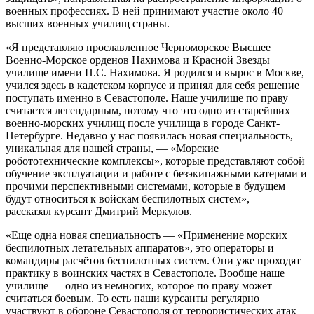
военных профессиях. В ней принимают участие около 40
высших военных училищ страны.
«Я представляю прославленное Черноморское Высшее
Военно-Морское орденов Нахимова и Красной Звезды
училище имени П.С. Нахимова. Я родился и вырос в Москве,
учился здесь в кадетском корпусе и принял для себя решение
поступать именно в Севастополе. Наше училище по праву
считается легендарным, потому что это одно из старейших
военно-морских училищ после училища в городе Санкт-
Петербурге. Недавно у нас появилась новая специальность,
уникальная для нашей страны, — «Морские
робототехнические комплексы», которые представляют собой
обучение эксплуатации и работе с безэкипажными катерами и
прочими перспективными системами, которые в будущем
будут относиться к войскам беспилотных систем», —
рассказал курсант Дмитрий Меркулов.
«Еще одна новая специальность — «Применение морских
беспилотных летательных аппаратов», это операторы и
командиры расчётов беспилотных систем. Они уже проходят
практику в воинских частях в Севастополе. Вообще наше
училище — одно из немногих, которое по праву может
считаться боевым. То есть наши курсанты регулярно
участвуют в обороне Севастополя от террористических атак