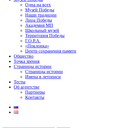
Одна на всех
Музей Победы
Наши традиции
Лица Победы
Академия МП
Школьный музей
Территория Победы
Г.О.Р.А.
«Поклонка»
Центр сохранения памяти
Общество
Точка зрения
Страницы истории
Страницы истории
Имена в летописи
Тесты
Об агентстве
Партнеры
Контакты