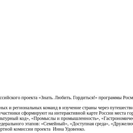
ссийского проекта «Знать. Любить. Гордиться!» программы Рос
ных и региональных команд в изучение страны через путешествия
й участники сформируют на интерактивной карте России места 
льтурный код», «Промыслы и промышленность», «Гастрономическ
едерального этапов: «Семейный», «Доступная среда», «Дружелю
ертной комиссии проекта Инна Удовенко.