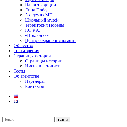
Наши традиции
Лица Победы
Академия МП
Школьный музей
Территория Победы
Г.О.Р.А.
«Поклонка»
Центр сохранения памяти
Общество
Точка зрения
Страницы истории
Страницы истории
Имена в летописи
Тесты
Об агентстве
Партнеры
Контакты