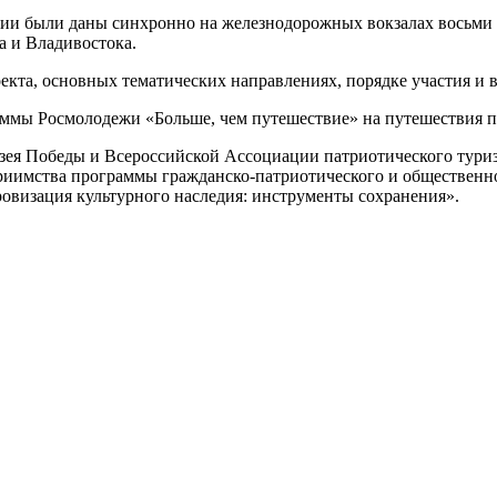
ии были даны синхронно на железнодорожных вокзалах восьми г
а и Владивостока.
екта, основных тематических направлениях, порядке участия и 
ммы Росмолодежи «Больше, чем путешествие» на путешествия п
узея Победы и Всероссийской Ассоциации патриотического тур
приимства программы гражданско-патриотического и общественн
овизация культурного наследия: инструменты сохранения».