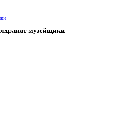
ики
сохранят музейщики