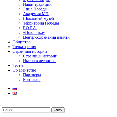
Наши традиции
Лица Победы
Академия МП
Школьный музей
Территория Победы
Г.О.Р.А.
«Поклонка»
Центр сохранения памяти
Общество
Точка зрения
Страницы истории
Страницы истории
Имена в летописи
Тесты
Об агентстве
Партнеры
Контакты