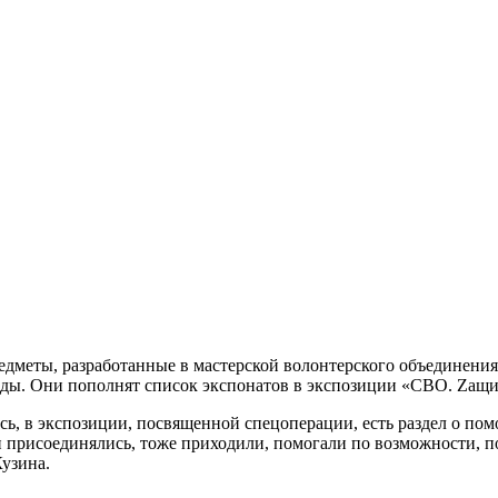
редметы, разработанные в мастерской волонтерского объединен
еды. Они пополнят список экспонатов в экспозиции «СВО. Zащи
сь, в экспозиции, посвященной спецоперации, есть раздел о по
ди присоединялись, тоже приходили, помогали по возможности, п
узина.