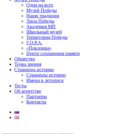
Одна на всех
Музей Победы
Наши традиции
Лица Победы
Академия МП
Школьный музей
Территория Победы
Г.О.Р.А.
«Поклонка»
Центр сохранения памяти
Общество
Точка зрения
Страницы истории
Страницы истории
Имена в летописи
Тесты
Об агентстве
Партнеры
Контакты