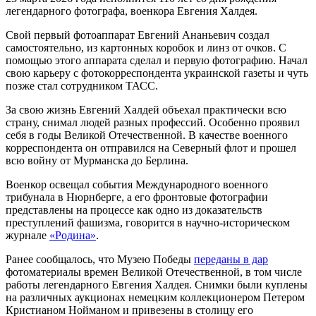
легендарного фотографа, военкора Евгения Халдея.
Свой первый фотоаппарат Евгений Ананьевич создал
самостоятельно, из картонных коробок и линз от очков. С
помощью этого аппарата сделал и первую фотографию. Начал
свою карьеру с фотокорреспондента украинской газеты и чуть
позже стал сотрудником ТАСС.
За свою жизнь Евгений Халдей объехал практически всю
страну, снимал людей разных профессий. Особенно проявил
себя в годы Великой Отечественной. В качестве военного
корреспондента он отправился на Северный флот и прошел
всю войну от Мурманска до Берлина.
Военкор освещал события Международного военного
трибунала в Нюрнберге, а его фронтовые фотографии
представлены на процессе как одно из доказательств
преступлений фашизма, говорится в научно-историческом
журнале
«Родина»
.
Ранее сообщалось, что Музею Победы
переданы в дар
фотоматериалы времен Великой Отечественной, в том числе
работы легендарного Евгения Халдея. Снимки были куплены
на различных аукционах немецким коллекционером Петером
Кристианом Нойманом и привезены в столицу его