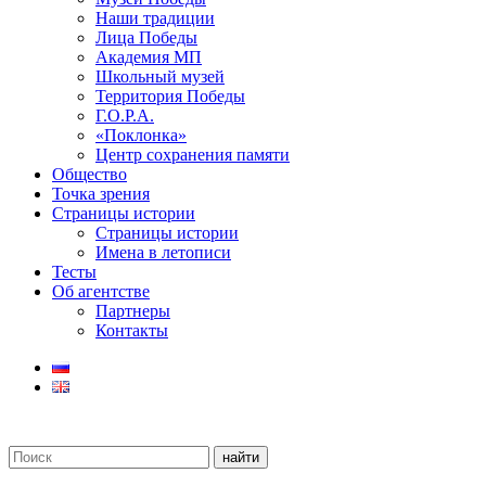
Наши традиции
Лица Победы
Академия МП
Школьный музей
Территория Победы
Г.О.Р.А.
«Поклонка»
Центр сохранения памяти
Общество
Точка зрения
Страницы истории
Страницы истории
Имена в летописи
Тесты
Об агентстве
Партнеры
Контакты