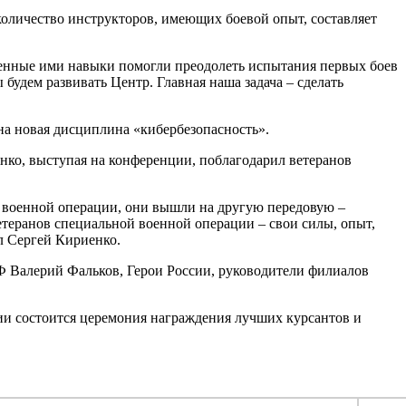
количество инструкторов, имеющих боевой опыт, составляет
ченные ими навыки помогли преодолеть испытания первых боев
удем развивать Центр. Главная наша задача – сделать
на новая дисциплина «кибербезопасность».
ко, выступая на конференции, поблагодарил ветеранов
й военной операции, они вышли на другую передовую –
етеранов специальной военной операции – свои силы, опыт,
л Сергей Кириенко.
 Валерий Фальков, Герои России, руководители филиалов
ии состоится церемония награждения лучших курсантов и