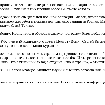
 принимали участие в специальной военной операции. А общее 
оссии. Обучение в них прошли более 120 тысяч человек.
дачи в зоне специальной военной операции. Уверен, что полу
мером для ребят и показывают, как надо защищать Родину. Мы б
черкнул Юрий Трутнев.
Воин». Кроме того, в образовательную программу будет добавле
РФ, член наблюдательного совета Центра «Воин» Сергей Кириен
о и участие в воспитании курсантов.
вое преданное отношение к стране, а вернувшись со специально
одрастающего поколения – это тоже поле боя. И это решение в
нию. Это важнейший вклад в будущее нашей страны», – отмети
 РФ Сергей Кравцов, министр науки и высшего образования РФ
овки и патриотического воспитания. Также в рамках конференц