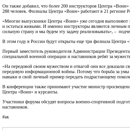
Он также добавил, что более 200 инструкторов Центра «Воин»
288 человек. Филиалы Центра «Воин» работают в 21 регионе Р
«Многие выпускники Центра «Воин» уже сегодня выполняют за
и остаться живыми. И именно инструкторы являются личным при
сильную страну и мы будем эту задачу реализовывать», – под
В этом году в России будут открыты еще три филиала Центра «
Первый заместитель руководителя Администрации Президента 
специальной военной операции и наставников ребят за мужеств
«На передовой своим мужеством и отвагой они все доказали с
передовую информационной войны. Потому что борьба за умы п
навыки и свой личный пример передать подрастающему поколе
В конференции также принимают участие министр просвещения
Центра «Воин» и курсанты.
Участники форума обсудят вопросы военно-спортивной подгот
наставников.
#ак