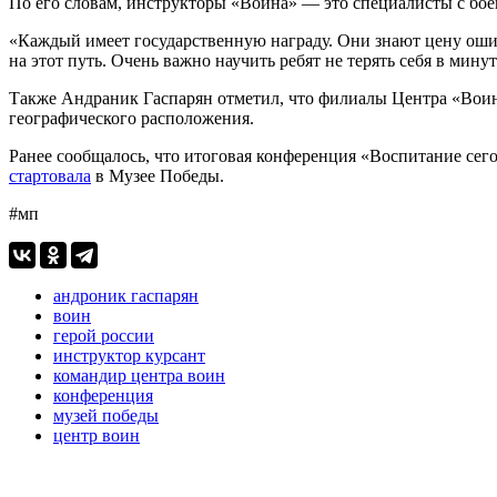
По его словам, инструкторы «Воина» — это специалисты с бо
«Каждый имеет государственную награду. Они знают цену ошибк
на этот путь. Очень важно научить ребят не терять себя в мину
Также Андраник Гаспарян отметил, что филиалы Центра «Воин»
географического расположения.
Ранее сообщалось, что итоговая конференция «Воспитание сег
стартовала
в Музее Победы.
#мп
андроник гаспарян
воин
герой россии
инструктор курсант
командир центра воин
конференция
музей победы
центр воин