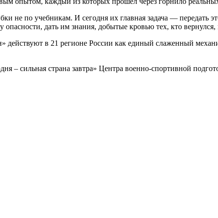
евым опытом, каждый из которых прошёл через горнило реальны
и не по учебникам. И сегодня их главная задача — передать это
ту опасности, дать им знания, добытые кровью тех, кто вернулся,
 действуют в 21 регионе России как единый слаженный механиз
одня – сильная страна завтра» Центра военно-спортивной подго