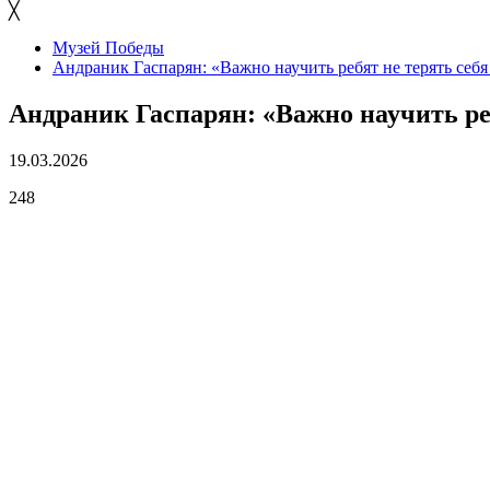
╳
Музей Победы
Андраник Гаспарян: «Важно научить ребят не терять себя
Андраник Гаспарян: «Важно научить реб
19.03.2026
248