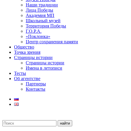
Наши традиции
Лица Победы
Академия МП
Школьный музей
Территория Победы
Г.О.Р.А.
«Поклонка»
Центр сохранения памяти
Общество
Точка зрения
Страницы истории
Страницы истории
Имена в летописи
Тесты
Об агентстве
Партнеры
Контакты