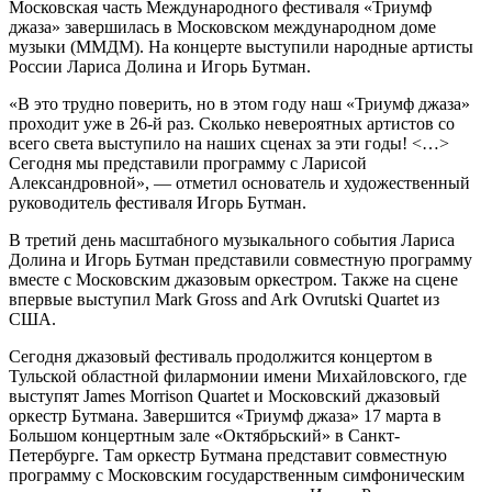
Московская часть Международного фестиваля «Триумф
джаза» завершилась в Московском международном доме
музыки (ММДМ). На концерте выступили народные артисты
России Лариса Долина и Игорь Бутман.
«В это трудно поверить, но в этом году наш «Триумф джаза»
проходит уже в 26-й раз. Сколько невероятных артистов со
всего света выступило на наших сценах за эти годы! <…>
Сегодня мы представили программу с Ларисой
Александровной», — отметил основатель и художественный
руководитель фестиваля Игорь Бутман.
В третий день масштабного музыкального события Лариса
Долина и Игорь Бутман представили совместную программу
вместе с Московским джазовым оркестром. Также на сцене
впервые выступил Mark Gross and Ark Ovrutski Quartet из
США.
Сегодня джазовый фестиваль продолжится концертом в
Тульской областной филармонии имени Михайловского, где
выступят James Morrison Quartet и Московский джазовый
оркестр Бутмана. Завершится «Триумф джаза» 17 марта в
Большом концертным зале «Октябрьский» в Санкт-
Петербурге. Там оркестр Бутмана представит совместную
программу с Московским государственным симфоническим