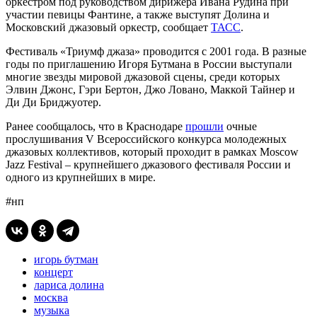
оркестром под руководством дирижера Ивана Рудина при
участии певицы Фантине, а также выступят Долина и
Московский джазовый оркестр, сообщает
ТАСС
.
Фестиваль «Триумф джаза» проводится с 2001 года. В разные
годы по приглашению Игоря Бутмана в России выступали
многие звезды мировой джазовой сцены, среди которых
Элвин Джонс, Гэри Бертон, Джо Ловано, Маккой Тайнер и
Ди Ди Бриджуотер.
Ранее сообщалось, что в Краснодаре
прошли
очные
прослушивания V Всероссийского конкурса молодежных
джазовых коллективов, который проходит в рамках Moscow
Jazz Festival – крупнейшего джазового фестиваля России и
одного из крупнейших в мире.
#нп
игорь бутман
концерт
лариса долина
москва
музыка