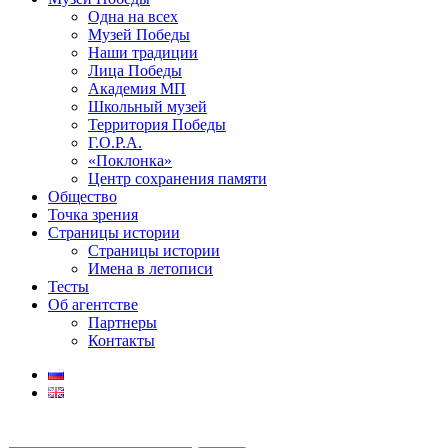
Одна на всех
Музей Победы
Наши традиции
Лица Победы
Академия МП
Школьный музей
Территория Победы
Г.О.Р.А.
«Поклонка»
Центр сохранения памяти
Общество
Точка зрения
Страницы истории
Страницы истории
Имена в летописи
Тесты
Об агентстве
Партнеры
Контакты