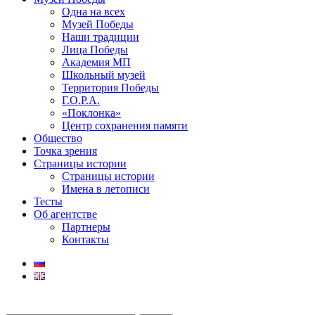
Одна на всех
Музей Победы
Наши традиции
Лица Победы
Академия МП
Школьный музей
Территория Победы
Г.О.Р.А.
«Поклонка»
Центр сохранения памяти
Общество
Точка зрения
Страницы истории
Страницы истории
Имена в летописи
Тесты
Об агентстве
Партнеры
Контакты