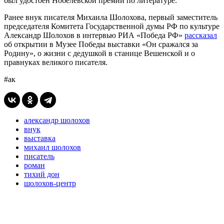
был удостоен Нобелевской премии по литературе.
Ранее внук писателя Михаила Шолохова, первый заместитель
председателя Комитета Государственной думы РФ по культуре
Александр Шолохов в интервью РИА «Победа РФ»
рассказал
об открытии в Музее Победы выставки «Он сражался за
Родину», о жизни с дедушкой в станице Вешенской и о
правнуках великого писателя.
#ак
александр шолохов
внук
выставка
михаил шолохов
писатель
роман
тихий дон
шолохов-центр