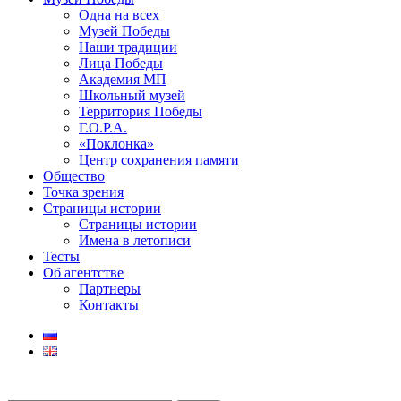
Одна на всех
Музей Победы
Наши традиции
Лица Победы
Академия МП
Школьный музей
Территория Победы
Г.О.Р.А.
«Поклонка»
Центр сохранения памяти
Общество
Точка зрения
Страницы истории
Страницы истории
Имена в летописи
Тесты
Об агентстве
Партнеры
Контакты