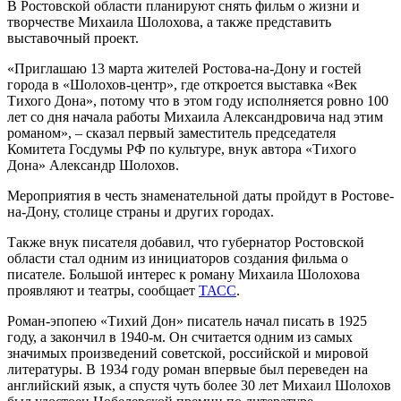
В Ростовской области планируют снять фильм о жизни и
творчестве Михаила Шолохова, а также представить
выставочный проект.
«Приглашаю 13 марта жителей Ростова-на-Дону и гостей
города в «Шолохов-центр», где откроется выставка «Век
Тихого Дона», потому что в этом году исполняется ровно 100
лет со дня начала работы Михаила Александровича над этим
романом», – сказал первый заместитель председателя
Комитета Госдумы РФ по культуре, внук автора «Тихого
Дона» Александр Шолохов.
Мероприятия в честь знаменательной даты пройдут в Ростове-
на-Дону, столице страны и других городах.
Также внук писателя добавил, что губернатор Ростовской
области стал одним из инициаторов создания фильма о
писателе. Большой интерес к роману Михаила Шолохова
проявляют и театры, сообщает
ТАСС
.
Роман-эпопею «Тихий Дон» писатель начал писать в 1925
году, а закончил в 1940-м. Он считается одним из самых
значимых произведений советской, российской и мировой
литературы. В 1934 году роман впервые был переведен на
английский язык, а спустя чуть более 30 лет Михаил Шолохов